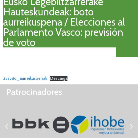
Eusko Legebiltzarrerake
Hauteskundeak: boto
aurreikuspena / Elecciones al
Parlamento Vasco: previsión
de voto
25sv86_aurreikuspenak
Descarga
Patrocinadores