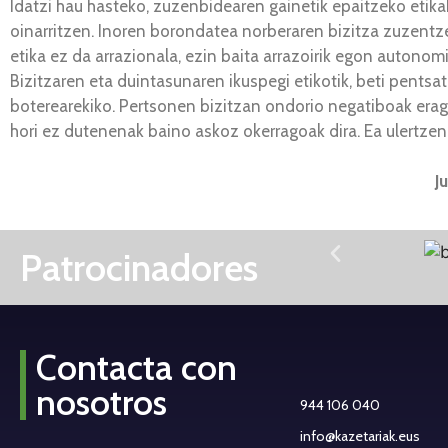
Idatzi hau hasteko, zuzenbidearen gainetik epaitzeko etika
oinarritzen. Inoren borondatea norberaren bizitza zuzent
etika ez da arrazionala, ezin baita arrazoirik egon autonom
Bizitzaren eta duintasunaren ikuspegi etikotik, beti pents
boterearekiko. Pertsonen bizitzan ondorio negatiboak eragi
hori ez dutenenak baino askoz okerragoak dira. Ea ulertze
J
Patrocinadores
Contacta con
nosotros
944 106 040
info@kazetariak.eus