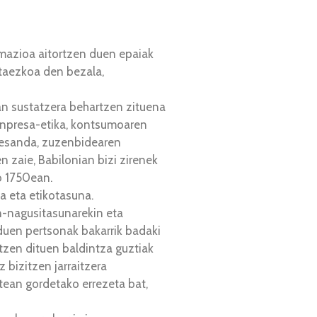
imazioa aitortzen duen epaiak
hitaezkoa den bezala,
an sustatzera behartzen zituena
 (enpresa-etika, kontsumoaren
to esanda, zuzenbidearen
n zaie, Babilonian bizi zirenek
o 1750ean.
a eta etikotasuna.
in-nagusitasunarekin eta
 duen pertsonak bakarrik badaki
tzen dituen baldintza guztiak
 bizitzen jarraitzera
tean gordetako errezeta bat,