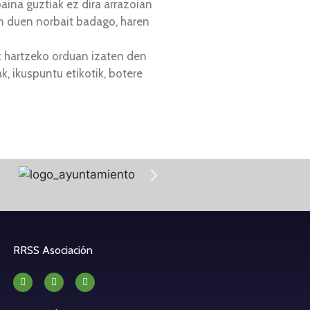
aina guztiak ez dira arrazoian
n duen norbait badago, haren
ak hartzeko orduan izaten den
, ikuspuntu etikotik, botere
RRSS Asociación