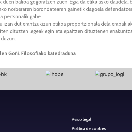
k duen balioa gogoratzen zuen. Egia da etika asko daudela, b
zeko norberaren borondatearen gainetik dagoela defendatze
ia pertsonalik gabe.
atu izan dut erantzukizun etikoa proportzionala dela erabaki
ten dituzten legeak egin eta epaitzen dituztenen errakuntzak
n duzun.
ulen Goñi. Filosofiako katedraduna
Aviso legal
Política de cookies