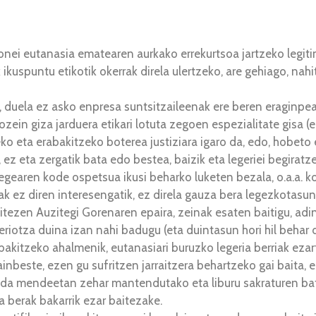
sonei eutanasia ematearen aurkako errekurtsoa jartzeko legit
 ikuspuntu etikotik okerrak direla ulertzeko, are gehiago, na
, duela ez asko enpresa suntsitzaileenak ere beren eraginpe
ozein giza jarduera etikari lotuta zegoen espezialitate gisa
iteko eta erabakitzeko boterea justiziara igaro da, edo, hobe
z eta zergatik bata edo bestea, baizik eta legeriei begiratze
gearen kode ospetsua ikusi beharko luketen bezala, o.a.a. k
ak ez diren interesengatik, ez direla gauza bera legezkotasun
aitezen Auzitegi Gorenaren epaira, zeinak esaten baitigu, ad
eriotza duina izan nahi badugu (eta duintasun hori hil behar
akitzeko ahalmenik, eutanasiari buruzko legeria berriak ezar
inbeste, ezen gu sufritzen jarraitzera behartzeko gai baita, ez
ez da mendeetan zehar mantendutako eta liburu sakraturen ba
a berak bakarrik ezar baitezake.