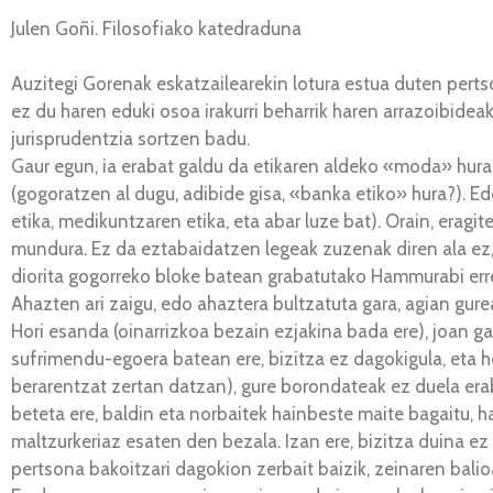
Julen Goñi. Filosofiako katedraduna
Auzitegi Gorenak eskatzailearekin lotura estua duten pert
ez du haren eduki osoa irakurri beharrik haren arrazoibideak
jurisprudentzia sortzen badu.
Gaur egun, ia erabat galdu da etikaren aldeko «moda» hura
(gogoratzen al dugu, adibide gisa, «banka etiko» hura?). Ed
etika, medikuntzaren etika, eta abar luze bat). Orain, erag
mundura. Ez da eztabaidatzen legeak zuzenak diren ala ez, e
diorita gogorreko bloke batean grabatutako Hammurabi erre
Ahazten ari zaigu, edo ahaztera bultzatuta gara, agian gure
Hori esanda (oinarrizkoa bezain ezjakina bada ere), joan g
sufrimendu-egoera batean ere, bizitza ez dagokigula, eta h
berarentzat zertan datzan), gure borondateak ez duela erab
beteta ere, baldin eta norbaitek hainbeste maite bagaitu, ha
maltzurkeriaz esaten den bezala. Izan ere, bizitza duina 
pertsona bakoitzari dagokion zerbait baizik, zeinaren balio