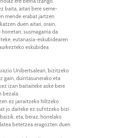
nolaz ere berria izango.
z baita, aitari bere seme-
en mende erabat jartzen
katzen duen aitari, orain,
o horretan, susmagarria da
aiteke, eutanasia-eskubidearen
k aurkezteko eskubidea
arazio Unibertsalean, bizitzeko
az gain, duintasunerako eta
ez izan baitaiteke aske bere
n bezala.
en ez jarraitzeko hiltzeko
t jo daiteke ez sufritzeko bizi
aizik, eta, beraz, horrelako
ndatea betetzea eragozten duen