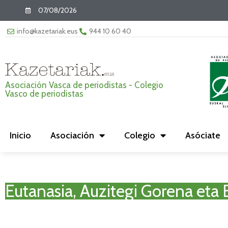
07/08/2026
info@kazetariak.eus
944 10 60 40
Asociación Vasca de periodistas - Colegio
Vasco de periodistas
Inicio
Asociación
Colegio
Asóciate
Eutanasia, Auzitegi Gorena eta 