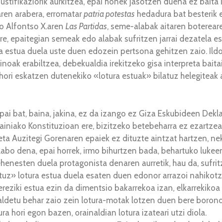
tifikaziorik aurkitzea, epai honek jasotzen duena ez baita i
aren arabera, erromatar
patria potestas
hedadura bat besterik e
do Alfontso X.aren
Las Partidas
, seme-alabak aitaren boterear
ere, epaitegian semeak edo alabak sufritzen jarrai dezatela es
ura estua duela uste duen edozein pertsona gehitzen zaio. Ild
noak erabiltzea, debekualdia irekitzeko gisa interpreta bait
 hori eskatzen dutenekiko «lotura estuak» bilatuz helegitea
epai bat, baina, jakina, ez da izango ez Giza Eskubideen Dekl
ainiako Konstituzioan ere, bizitzeko betebeharra ez ezartze
ta Auzitegi Gorenaren epaiek ez dituzte aintzat hartzen, nek
bo dena, epai horrek, irmo bihurtzen bada, behartuko lukee
enesten duela protagonista denaren aurretik, hau da, sufritz
tuz» lotura estua duela esaten duen edonor arrazoi nahikotza
eziki estua ezin da dimentsio bakarrekoa izan, elkarrekikoa b
galdetu behar zaio zein lotura-motak lotzen duen bere boro
a hori egon bazen, orainaldian lotura izateari utzi diola.