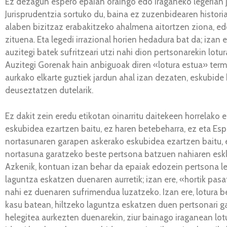
Ez dezagun espero epaian oraingo edo iraganeko legerian jus
Jurisprudentzia sortuko du, baina ez zuzenbidearen histori
alaben bizitzaz erabakitzeko ahalmena aitortzen ziona, e
zituena. Eta legedi irrazional horien hedadura bat da; izan 
auzitegi batek sufritzeari utzi nahi dion pertsonarekin lot
Auzitegi Gorenak hain anbiguoak diren «lotura estua» termi
aurkako elkarte guztiek jardun ahal izan dezaten, eskubide
deuseztatzen dutelarik.
Ez dakit zein eredu etikotan oinarritu daitekeen horrelako 
eskubidea ezartzen baitu, ez haren betebeharra, ez eta Esp
nortasunaren garapen askerako eskubidea ezartzen baitu, e
nortasuna garatzeko beste pertsona batzuen nahiaren eskla
Azkenik, kontuan izan behar da epaiak edozein pertsona leh
laguntza eskatzen duenaren aurretik; izan ere, «hortik pasa
nahi ez duenaren sufrimendua luzatzeko. Izan ere, lotura ber
kasu batean, hiltzeko laguntza eskatzen duen pertsonari 
helegitea aurkezten duenarekin, ziur bainago iraganean lotur