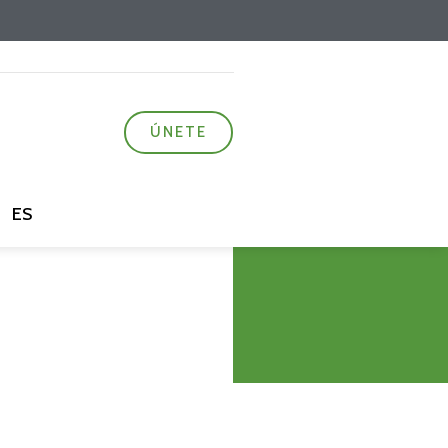
ÚNETE
ES