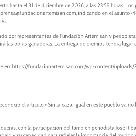
to hasta el 31 de diciembre de 2026, a las 23:59 horas. Los
nico prensa@fundacionartemisan.com, indicando en el asunto
ia.
rado por representantes de Fundación Artemisan y periodista
egirá las obras ganadoras. La entrega de premios tendrá lugar
se en: https://fundacionartemisan.com/wp-content/uploads
conoció el artículo «Sin la caza, igual en este pueblo ya no 
 Piqueras, con la participación del también periodista José 
abajo y su capacidad para reflejar la importancia del mundo r