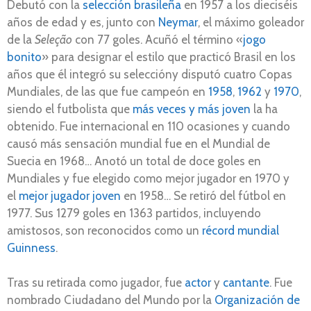
Debutó con la
selección brasileña
en 1957 a los dieciséis
años de edad y es, junto con
Neymar
, el máximo goleador
de la
Seleção
con 77 goles. Acuñó el término «
jogo
bonito
» para designar el estilo que practicó Brasil en los
años que él integró su seleccióny disputó cuatro Copas
Mundiales, de las que fue campeón en
1958
,
1962
y
1970
,
siendo el futbolista que
más veces y más joven
la ha
obtenido. Fue internacional en 110 ocasiones y cuando
causó más sensación mundial fue en el Mundial de
Suecia en 1968… Anotó un total de doce goles en
Mundiales​ y fue elegido como mejor jugador en 1970 y
el
mejor jugador joven
en 1958…​ Se retiró del fútbol en
1977. Sus 1279 goles en 1363 partidos, incluyendo
amistosos, son reconocidos como un
récord mundial
Guinness
.
Tras su retirada como jugador, fue
actor
y
cantante
.​ Fue
nombrado Ciudadano del Mundo por la
Organización de