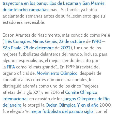
trayectoria en los banquillos de Lezama y San Mamés
durante ocho campañas
más… Su familia ya había
adelantado semanas antes de su fallecimiento que su
estado era irreversible.
Edson Arantes do Nascimento, más conocido como
Pelé
(
Três Corações
,
Minas Gerais
;
23 de octubre
de
1940
—
São Paulo
,
29 de diciembre
de
2022
), fue uno de los
mejores futbolistas delanteros del mundo, incluso, para
algunos especialistas, el mejor, siendo descrito por
la
FIFA
como “el más grande”… En 1999 la revista del
órgano oficial del
Movimiento Olímpico
, después de
consultar a los comités olímpicos nacionales, lo
distinguió además como uno de los cinco “mejores
atletas del siglo XX”,​ y en 2016 el
Comité Olímpico
Internacional
, en ocasión de los
Juegos Olímpicos de Río
de Janeiro
, le otorgó la
Orden Olímpica. Y en el año
2000
fue elegido “el
mejor futbolista del pasado siglo”
, con el