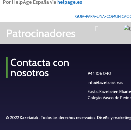
Por HelpAge
España vía
helpage.es
GUIA-PARA-UNA-COMUNICACI
Patrocinadores
Contacta con
nosotros
944 106 040
info@kazetariak.eus
Euskal Kazetarien Elkart
Colegio Vasco de Periodi
© 2022 Kazetariak . Todos los derechos reservados.
Diseño y marketin