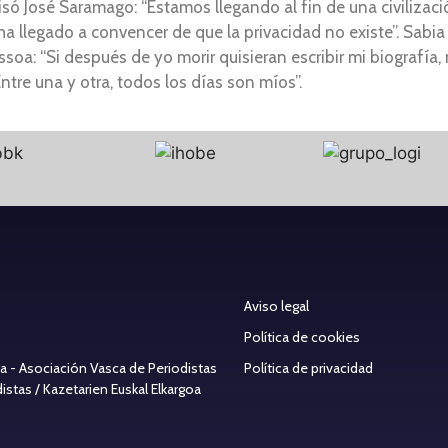
isó José Saramago: “Estamos llegando al fin de una civilizació
a llegado a convencer de que la privacidad no existe”. Sabia
soa: “Si después de yo morir quisieran escribir mi biografía,
ntre una y otra, todos los días son míos”.
Aviso legal
Política de cookies
ea - Asociación Vasca de Periodistas
Política de privacidad
stas / Kazetarien Euskal Elkargoa