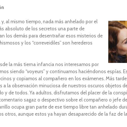
ón
, y, al mismo tiempo, nada más anhelado por el
ás absoluto de los secretos una parte de
can los demás para desentrañar esos misterios de
chismosos y los “correveidiles” son herederos
sde la más tierna infancia nos interesamos por
amos siendo “voyeurs” y continuamos haciéndonos espías. E
 vecinos y copiamos al compañero en los exámenes. Más tarde
s a la observación minuciosa de nuestros oscuros objetos 
do y de todos. Ya adultos, disfrutamos del placer de la conspi
comentario sagaz o despectivo sobre el compañero o jefe d
scarrillo ocupa gran parte de ese tiempo libre tan anhelado dur
los otros, aunque estos ya hayan desaparecido de la faz de la