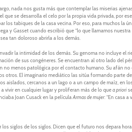
embargo, nada nos gusta más que contemplar las miserias ajena
l que se desarrolla el celo por la propia vida privada, por es
ibar los tabiques de la casa vecina. Por eso, para muchos la ú
tega y Gasset cuando escribió que “lo que llamamos nuestra 
sea tan doloroso abrirla a los demás.
nvadir la intimidad de los demás. Su genoma no incluye el rie
ación de sus congéneres. Se encuentran al otro lado del pé
ón no menos patológica por el contacto humano. Su afán no 
los otros. El imaginario mediático las sitúa formando parte d
los aislados, cercanos a un lago o a un campo de maíz, en los
 vivir en cualquier lugar y proliferan más de lo que
a priori
se
unciaba Joan Cusack en la película
Armas de mujer
: “En casa a
r los siglos de los siglos. Dicen que el futuro nos depara h