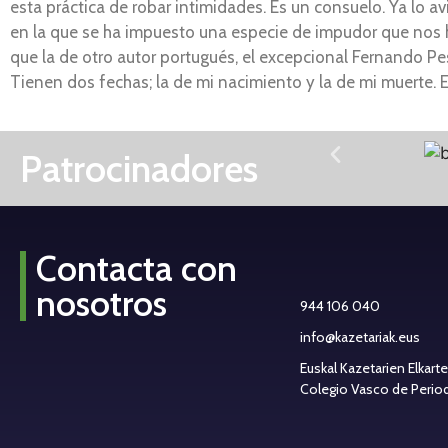
esta práctica de robar intimidades. Es un consuelo. Ya lo av
en la que se ha impuesto una especie de impudor que nos h
que la de otro autor portugués, el excepcional Fernando Pes
Tienen dos fechas; la de mi nacimiento y la de mi muerte. E
Patrocinadores
Contacta con
nosotros
944 106 040
info@kazetariak.eus
Euskal Kazetarien Elkart
Colegio Vasco de Periodi