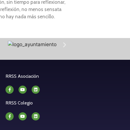
n, sin tiempo para reflexionar,
 reflexión, no menos sensata
 no hay nada más sencillo.
RRSS Asociación
RRSS Colegio