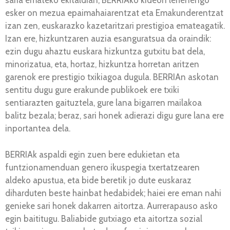
saria emateko ekitaldian, BERRIAko kideon lehenengo
esker on mezua epaimahaiarentzat eta Emakunderentzat
izan zen, euskarazko kazetaritzari prestigioa emateagatik.
Izan ere, hizkuntzaren auzia esanguratsua da oraindik:
ezin dugu ahaztu euskara hizkuntza gutxitu bat dela,
minorizatua, eta, hortaz, hizkuntza horretan aritzen
garenok ere prestigio txikiagoa dugula. BERRIAn askotan
sentitu dugu gure erakunde publikoek ere txiki
sentiarazten gaituztela, gure lana bigarren mailakoa
balitz bezala; beraz, sari honek adierazi digu gure lana ere
inportantea dela.
BERRIAk aspaldi egin zuen bere edukietan eta
funtzionamenduan genero ikuspegia txertatzearen
aldeko apustua, eta bide beretik jo dute euskaraz
diharduten beste hainbat hedabidek; haiei ere eman nahi
genieke sari honek dakarren aitortza. Aurrerapauso asko
egin baititugu. Baliabide gutxiago eta aitortza sozial