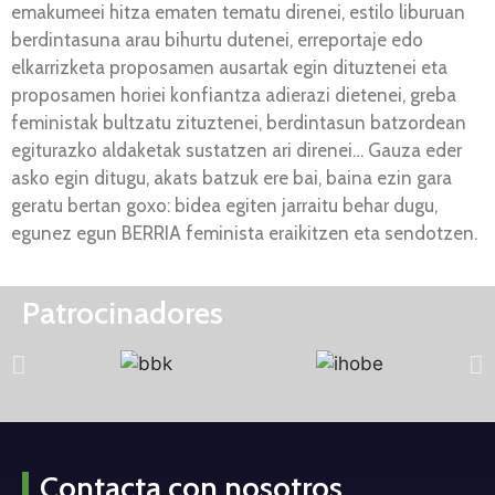
emakumeei hitza ematen tematu direnei, estilo liburuan
berdintasuna arau bihurtu dutenei, erreportaje edo
elkarrizketa proposamen ausartak egin dituztenei eta
proposamen horiei konfiantza adierazi dietenei, greba
feministak bultzatu zituztenei, berdintasun batzordean
egiturazko aldaketak sustatzen ari direnei… Gauza eder
asko egin ditugu, akats batzuk ere bai, baina ezin gara
geratu bertan goxo: bidea egiten jarraitu behar dugu,
egunez egun BERRIA feminista eraikitzen eta sendotzen.
Patrocinadores
Contacta con nosotros