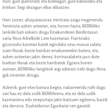
iturri, gure iparrorratz eta bidelagun, gure babesleku eta
kritikari. Segi dezagun elkar elikatzen.
Hain zuzen, ahizpatasunaz mintzatu zaigu mugimendu
feminista azken urteetan, eta, horren harira, BERRIAko
lankide bati eskaini diogu Emakunderen Berdintasun
saria: Nora Arbelbide Lete kazetariari. Frantziako
gizonezko kazetari batek egindako sexu erasoa salatu
zuen Norak, beste hainbat emakumerekin batera, eta,
azken asteetan jakin denez, kontrasalaketa jaso dute
bueltan Norak eta beste hainbatek. Egoera horren
aurrean, BERRIAko langileok argi adierazi nahi dugu: Nora,
guk sinesten dizugu.
Azkenik, gure etxe barrura begira, nabarmendu nahi dugu
sari hau ez dela soilik BERRIArena, eta ez dela soilik
kazetariena edo erreportaje jakin batzuen egileena, baizik
eta denona, ‘Euskaldunon Egunkaria’-ren garaitik