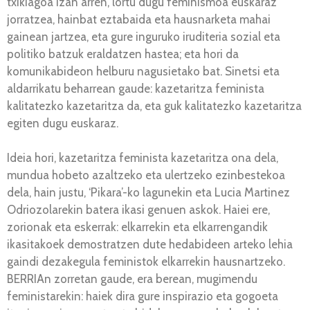
txikiagoa izan arren, lortu dugu feminismoa euskaraz
jorratzea, hainbat eztabaida eta hausnarketa mahai
gainean jartzea, eta gure inguruko iruditeria sozial eta
politiko batzuk eraldatzen hastea; eta hori da
komunikabideon helburu nagusietako bat. Sinetsi eta
aldarrikatu beharrean gaude: kazetaritza feminista
kalitatezko kazetaritza da, eta guk kalitatezko kazetaritza
egiten dugu euskaraz.
Ideia hori, kazetaritza feminista kazetaritza ona dela,
mundua hobeto azaltzeko eta ulertzeko ezinbestekoa
dela, hain justu, ‘Pikara’-ko lagunekin eta Lucia Martinez
Odriozolarekin batera ikasi genuen askok. Haiei ere,
zorionak eta eskerrak: elkarrekin eta elkarrengandik
ikasitakoek demostratzen dute hedabideen arteko lehia
gaindi dezakegula feministok elkarrekin hausnartzeko.
BERRIAn zorretan gaude, era berean, mugimendu
feministarekin: haiek dira gure inspirazio eta gogoeta