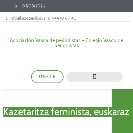
07/08/2026
info@kazetariak.eus
944 10 60 40
Asociación Vasca de periodistas - Colegio Vasco de
periodistas
ÚNETE
Kazetaritza feminista, euskaraz