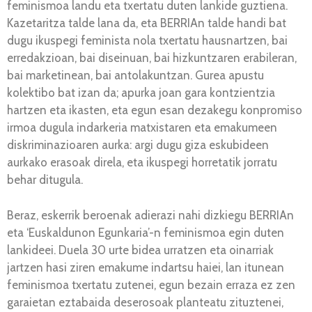
feminismoa landu eta txertatu duten lankide guztiena.
Kazetaritza talde lana da, eta BERRIAn talde handi bat
dugu ikuspegi feminista nola txertatu hausnartzen, bai
erredakzioan, bai diseinuan, bai hizkuntzaren erabileran,
bai marketinean, bai antolakuntzan. Gurea apustu
kolektibo bat izan da; apurka joan gara kontzientzia
hartzen eta ikasten, eta egun esan dezakegu konpromiso
irmoa dugula indarkeria matxistaren eta emakumeen
diskriminazioaren aurka: argi dugu giza eskubideen
aurkako erasoak direla, eta ikuspegi horretatik jorratu
behar ditugula.
Beraz, eskerrik beroenak adierazi nahi dizkiegu BERRIAn
eta ‘Euskaldunon Egunkaria’-n feminismoa egin duten
lankideei. Duela 30 urte bidea urratzen eta oinarriak
jartzen hasi ziren emakume indartsu haiei, lan itunean
feminismoa txertatu zutenei, egun bezain erraza ez zen
garaietan eztabaida deserosoak planteatu zituztenei,