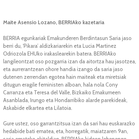
Maite Asensio Lozano, BERRIAko kazetaria
BERRIA egunkariak Emakunderen Berdintasun Saria jaso
berri du, ‘Pikara’ aldizkariarekin eta Lucia Martinez
Odriozola EHUko irakaslearekin batera. BERRIAko
langileontzat oso pozgarria izan da aitortza hau jasotzea,
eta aurrerantzean ohore handia izango da saria jaso
dutenen zerrendan egotea hain maiteak eta miretsiak
ditugun eragile feministen alboan, hala nola Cony
Carranza eta Teresa del Valle, Bizkaiko Emakumeen
Asanblada, Irungo eta Hondarribiko alarde parekideak,
Askabide elkartea eta Lilatoia.
Gure ustez, oso garrantzitsua izan da sari hau euskarazko
hedabide bati ematea, eta, horregatik, maiatzaren 9an,