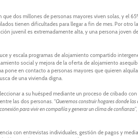
 que dos millones de personas mayores viven solas, y el 65%
ados tienen dificultades para llegar a fin de mes. Por otro l
ión juvenil es extremadamente alta, y una persona joven ded
duce y escala programas de alojamiento compartido intergene
lamiento social y mejora de la oferta de alojamiento asequibl
orma pone en contacto a personas mayores que quieren alquilar
busca de una vivienda digna.
seleccionar a su huésped mediante un proceso de cribado con e
entre las dos personas. “
Queremos construir hogares donde las 
a conexión para vivir en compañía y generar un clima de confianza
”
vencia con entrevistas individuales, gestión de pagos y medi