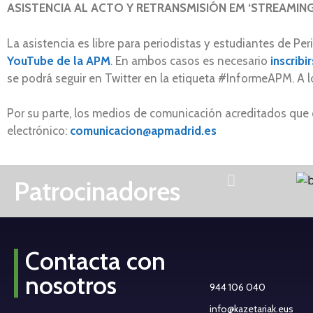
ASISTENCIA AL ACTO Y RETRANSMISIÓN EM ‘STREAMING
La asistencia es libre para periodistas y estudiantes de P
YouTube de la APM
. En ambos casos es necesario
inscrib
se podrá seguir en Twitter en la etiqueta #InformeAPM. A l
Por su parte, los medios de comunicación acreditados que 
electrónico:
comunicacion@apmadrid.es
Patrocinadores
Contacta con
nosotros
944 106 040
info@kazetariak.eus