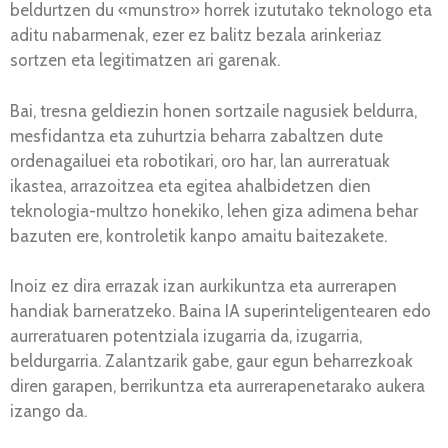
beldurtzen du «munstro» horrek izututako teknologo eta
aditu nabarmenak, ezer ez balitz bezala arinkeriaz
sortzen eta legitimatzen ari garenak.
Bai, tresna geldiezin honen sortzaile nagusiek beldurra,
mesfidantza eta zuhurtzia beharra zabaltzen dute
ordenagailuei eta robotikari, oro har, lan aurreratuak
ikastea, arrazoitzea eta egitea ahalbidetzen dien
teknologia-multzo honekiko, lehen giza adimena behar
bazuten ere, kontroletik kanpo amaitu baitezakete.
Inoiz ez dira errazak izan aurkikuntza eta aurrerapen
handiak barneratzeko. Baina IA superinteligentearen edo
aurreratuaren potentziala izugarria da, izugarria,
beldurgarria. Zalantzarik gabe, gaur egun beharrezkoak
diren garapen, berrikuntza eta aurrerapenetarako aukera
izango da.