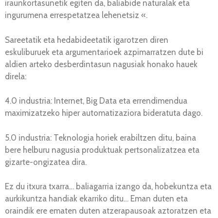
iraunkortasunetik egiten da, baliabide naturalak eta
ingurumena errespetatzea lehenetsiz «.
Sareetatik eta hedabideetatik igarotzen diren
eskuliburuek eta argumentarioek azpimarratzen dute bi
aldien arteko desberdintasun nagusiak honako hauek
direla:
4.0 industria: Internet, Big Data eta errendimendua
maximizatzeko hiper automatizaziora bideratuta dago.
5.0 industria: Teknologia horiek erabiltzen ditu, baina
bere helburu nagusia produktuak pertsonalizatzea eta
gizarte-ongizatea dira.
Ez du itxura txarra… baliagarria izango da, hobekuntza eta
aurkikuntza handiak ekarriko ditu… Eman duten eta
oraindik ere ematen duten atzerapausoak aztoratzen eta