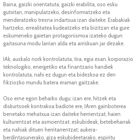
Baina, gaizki orientatuta, gaizki erabilita, oso esku
gutxitan, manipulatzeko, desinformatzeko eta
menderatzeko tresna indartsua izan daiteke. Erabakiak
hartzeko, errealitatea kudeatzeko eta bizitzan eta gure
eskumeneko gaietan protagonismoa izateko dugun
gaitasuna modu larrian alda eta arriskuan jar dezake.
IAk, auskalo nork kontrolatuta, tira, egia esan, korporazio
teknologiko, energetiko eta finantzario handiek
kontrolatuta, nahi ez dugun eta bidezkoa ez den
fikziozko mundu batera eraman gaitzake.
Oso erne egon beharko dugu; izan ere, hitzek eta
diskurtsoek kontrakoa badiote ere, IAren gainboterea
benetako mehatxua izan daiteke herrientzat, haien
kulturentzat eta asmoentzat; eskubideak, betebeharrak
eta nahiak dituen herritarrentzat; aukera-
berdintasunerako, giza eskubideetarako, espiritu