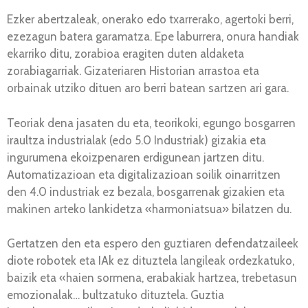
Ezker abertzaleak, onerako edo txarrerako, agertoki berri,
ezezagun batera garamatza. Epe laburrera, onura handiak
ekarriko ditu, zorabioa eragiten duten aldaketa
zorabiagarriak. Gizateriaren Historian arrastoa eta
orbainak utziko dituen aro berri batean sartzen ari gara.
Teoriak dena jasaten du eta, teorikoki, egungo bosgarren
iraultza industrialak (edo 5.0 Industriak) gizakia eta
ingurumena ekoizpenaren erdigunean jartzen ditu.
Automatizazioan eta digitalizazioan soilik oinarritzen
den 4.0 industriak ez bezala, bosgarrenak gizakien eta
makinen arteko lankidetza «harmoniatsua» bilatzen du.
Gertatzen den eta espero den guztiaren defendatzaileek
diote robotek eta IAk ez dituztela langileak ordezkatuko,
baizik eta «haien sormena, erabakiak hartzea, trebetasun
emozionalak… bultzatuko dituztela. Guztia