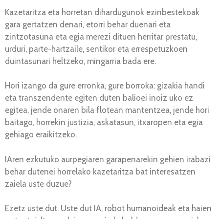
Kazetaritza eta horretan dihardugunok ezinbestekoak
gara gertatzen denari, etorri behar duenari eta
zintzotasuna eta egia merezi dituen herritar prestatu,
urduri, parte-hartzaile, sentikor eta errespetuzkoen
duintasunari heltzeko, mingarria bada ere.
Hori izango da gure erronka, gure borroka: gizakia handi
eta transzendente egiten duten balioei inoiz uko ez
egitea, jende onaren bila flotean mantentzea, jende hori
baitago, horrekin justizia, askatasun, itxaropen eta egia
gehiago eraikitzeko.
IAren ezkutuko aurpegiaren garapenarekin gehien irabazi
behar dutenei horrelako kazetaritza bat interesatzen
zaiela uste duzue?
Ezetz uste dut. Uste dut IA, robot humanoideak eta haien