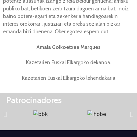
potentzialtasunak izango zirela beldur genuena: arrisku
publiko bat, betikoen zerbitzura dagoen arma bat, inoiz
baino botere-egarri eta zekenkeria handiagoarekin
interes orokorrari, justiziari eta oreka sozialari bizkar
emanda bizi direnena. Oker egotea espero dut.
Amaia Goikoetxea Marques
Kazetarien Euskal Elkargoko dekanoa.
Kazetarien Euskal Elkargoko lehendakaria
Patrocinadores