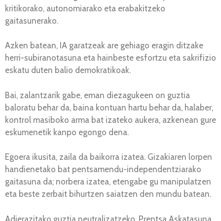
kritikorako, autonomiarako eta erabakitzeko
gaitasunerako.
Azken batean, IA garatzeak are gehiago eragin ditzake
herri-subiranotasuna eta hainbeste esfortzu eta sakrifizio
eskatu duten balio demokratikoak.
Bai, zalantzarik gabe, eman diezagukeen on guztia
baloratu behar da, baina kontuan hartu behar da, halaber,
kontrol masiboko arma bat izateko aukera, azkenean gure
eskumenetik kanpo egongo dena.
Egoera ikusita, zaila da baikorra izatea. Gizakiaren lorpen
handienetako bat pentsamendu-independentziarako
gaitasuna da; norbera izatea, etengabe gu manipulatzen
eta beste zerbait bihurtzen saiatzen den mundu batean.
Adierazitako guztia neutralizatzeko, Prentsa Askatasuna,