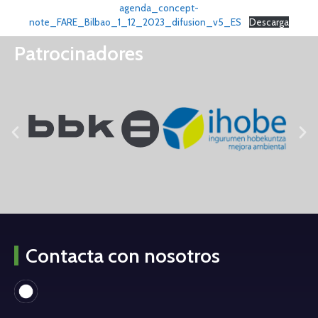
agenda_concept-
note_FARE_Bilbao_1_12_2023_difusion_v5_ES
Descarga
Patrocinadores
Contacta con nosotros