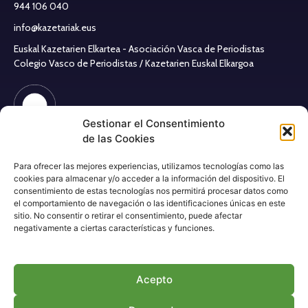
944 106 040
info@kazetariak.eus
Euskal Kazetarien Elkartea - Asociación Vasca de Periodistas
Colegio Vasco de Periodistas / Kazetarien Euskal Elkargoa
Gestionar el Consentimiento
de las Cookies
Aviso legal
Para ofrecer las mejores experiencias, utilizamos tecnologías como las
Política de cookies
cookies para almacenar y/o acceder a la información del dispositivo. El
Política de privacidad
consentimiento de estas tecnologías nos permitirá procesar datos como
el comportamiento de navegación o las identificaciones únicas en este
sitio. No consentir o retirar el consentimiento, puede afectar
RRSS Asociación
negativamente a ciertas características y funciones.
Acepto
RRSS Colegio