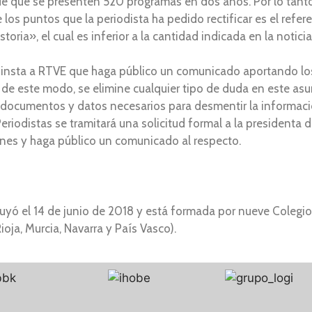
 que se presenten 520 programas en dos años. Por lo tanto,
s puntos que la periodista ha pedido rectificar es el refere
ria», el cual es inferior a la cantidad indicada en la notici
 insta a RTVE que haga público un comunicado aportando los
y, de este modo, se elimine cualquier tipo de duda en este as
s documentos y datos necesarios para desmentir la informaci
eriodistas se tramitará una solicitud formal a la presidenta
ones y haga público un comunicado al respecto.
tuyó el 14 de junio de 2018 y está formada por nueve Colegio
Rioja, Murcia, Navarra y País Vasco).