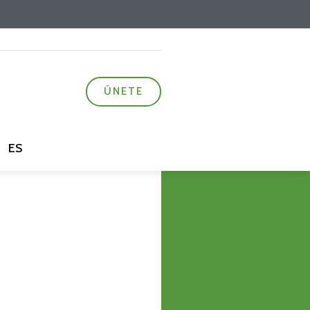
ÚNETE
ES