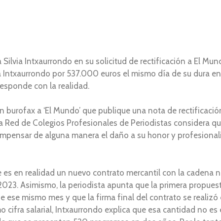
Silvia Intxaurrondo en su solicitud de rectificación a El Mund
ia Intxaurrondo por 537.000 euros el mismo día de su dura en
responde con la realidad.
 un burofax a ‘El Mundo’ que publique una nota de rectificaci
 la Red de Colegios Profesionales de Periodistas considera que
 compensar de alguna manera el daño a su honor y profesional
 es en realidad un nuevo contrato mercantil con la cadena no 
 2023. Asimismo, la periodista apunta que la primera propues
 de ese mismo mes y que la firma final del contrato se realizó
cifra salarial, Intxaurrondo explica que esa cantidad no es el