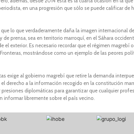
ero, además, desde 2014 esta es la cuarta ocasión en la que
periodista, en una progresión que sólo se puede calificar de 
 que lo que verdaderamente daña la imagen internacional de
y de prensa, sea en territorio marroquí, en el Sáhara occide
e el exterior. Es necesario recordar que el régimen magrebí 
n Fronteras, mostrándose como un ejemplo de las peores polít
stas exige al gobierno magrebí que retire la demanda interpu
el derecho a la información recogido en la constitución ma
r presiones diplomáticas para garantizar que cualquier profe
 informar libremente sobre el país vecino.