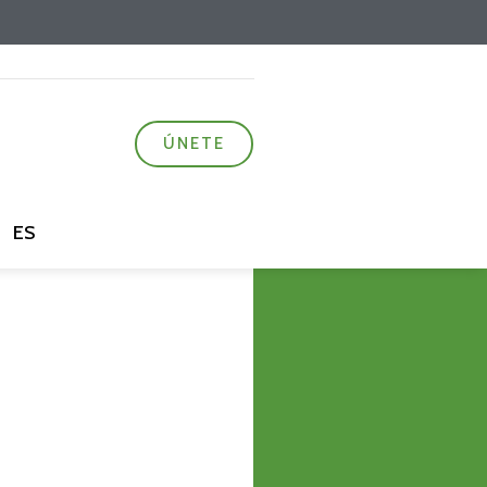
ÚNETE
ES