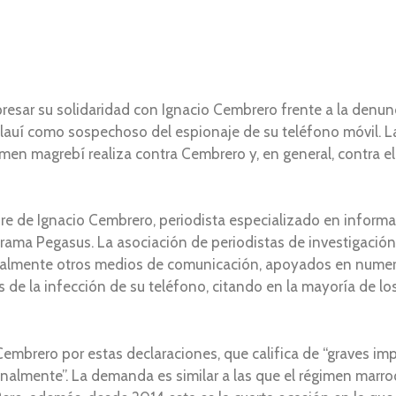
resar su solidaridad con Ignacio Cembrero frente a la denun
no alauí como sospechoso del espionaje de su teléfono móvil.
imen magrebí realiza contra Cembrero y, en general, contra e
re de Ignacio Cembrero, periodista especializado en informa
rama Pegasus. La asociación de periodistas de investigació
igualmente otros medios de comunicación, apoyados en numer
de la infección de su teléfono, citando en la mayoría de lo
embrero por estas declaraciones, que califica de “graves im
lmente”. La demanda es similar a las que el régimen marroq