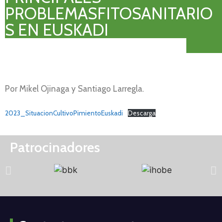
PROBLEMASFITOSANITARIO
S EN EUSKADI
Por Mikel Ojinaga y Santiago Larregla.
2023_SituacionCultivoPimientoEuskadi
Descarga
Patrocinadores