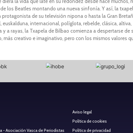
y le diera la vida que late en su redondez desde hace muchos,
de los Beatles montando una nueva sinfonía. Y así, la txapel
 protagonista de su televisión nipona o hasta la Gran Breta
 euskalduna, internacional, políglota, rebelde, clásica, altiva,
lla y a rayas, la Txapela de Bilbao comienza a despertarse de s
po, más creativo e imaginativo, pero con los mismos valore
Aviso legal
Política de cookies
ea - Asociación Vasca de Periodistas
Política de privacidad