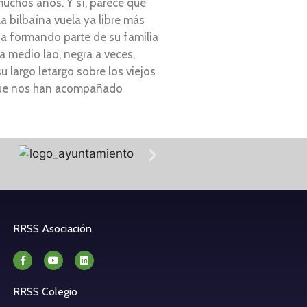
 muchos años. Y sí, parece que
a bilbaína vuela ya libre más
ña formando parte de su familia
 a medio lao, negra a veces,
u largo letargo sobre los viejos
s que nos han acompañado
RRSS Asociación
RRSS Colegio