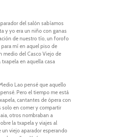
aparador del salón sabíamos
nta y yo era un niño con ganas
ación de nuestro tío, un forofo
e para mí en aquel piso de
en medio del Casco Viejo de
 txapela en aquella casa
A Medio Lao pensé que aquello
 pensé. Pero el tiempo me está
txapela, cantantes de ópera con
s solo en comer y compartir
ijaia, otros nombraban a
re la txapela y viajes al
e un viejo aparador esperando