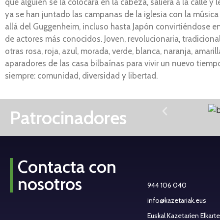
que alguien se la colocara en la cabeza, saliera a la calle 
ya se han juntado las campanas de la iglesia con la música 
allá del Guggenheim, incluso hasta Japón convirtiéndose en
de actores más conocidos. Joven, revolucionaria, tradicional,
otras rosa, roja, azul, morada, verde, blanca, naranja, amari
aparadores de las casa bilbaínas para vivir un nuevo tiem
siempre: comunidad, diversidad y libertad.
Patrocinadores
Contacta con
nosotros
944 106 040
info@kazetariak.eus
Euskal Kazetarien Elkart