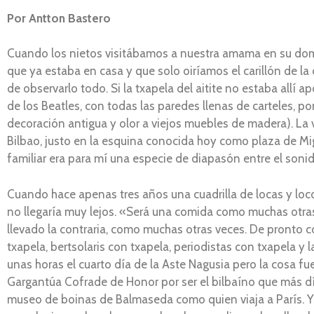
Por Antton Bastero
Cuando los nietos visitábamos a nuestra amama en su domi
que ya estaba en casa y que solo oiríamos el carillón de l
de observarlo todo. Si la txapela del aitite no estaba allí
de los Beatles, con todas las paredes llenas de carteles, po
decoración antigua y olor a viejos muebles de madera). La 
Bilbao, justo en la esquina conocida hoy como plaza de Mi
familiar era para mí una especie de diapasón entre el soni
Cuando hace apenas tres años una cuadrilla de locas y lo
no llegaría muy lejos. «Será una comida como muchas otras
llevado la contraria, como muchas otras veces. De pronto 
txapela, bertsolaris con txapela, periodistas con txapela 
unas horas el cuarto día de la Aste Nagusia pero la cosa f
Gargantúa Cofrade de Honor por ser el bilbaíno que más día
museo de boinas de Balmaseda como quien viaja a París. Y 