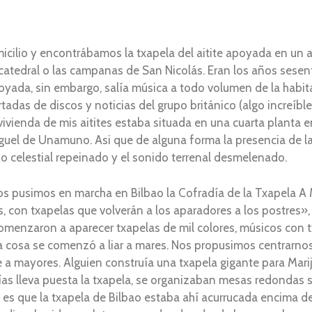
cilio y encontrábamos la txapela del aitite apoyada en un 
a catedral o las campanas de San Nicolás. Eran los años sese
 apoyada, sin embargo, salía música a todo volumen de la habit
rtadas de discos y noticias del grupo británico (algo increíbl
vivienda de mis aitites estaba situada en una cuarta planta 
guel de Unamuno. Asi que de alguna forma la presencia de la
do celestial repeinado y el sonido terrenal desmelenado.
cos pusimos en marcha en Bilbao la Cofradía de la Txapela 
, con txapelas que volverán a los aparadores a los postres»,
comenzaron a aparecer txapelas de mil colores, músicos con 
y la cosa se comenzó a liar a mares. Nos propusimos centrarno
ue a mayores. Alguien construía una txapela gigante para Mar
s lleva puesta la txapela, se organizaban mesas redondas sob
es que la txapela de Bilbao estaba ahí acurrucada encima d