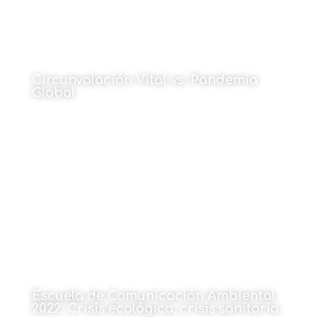
Circunvalación Vital vs. Pandemia
Global
Por Arantzazu Ametzaga
5 de julio de 2022
Escuela de Comunicación Ambiental
2022. Crisis ecológica, crisis sanitaria