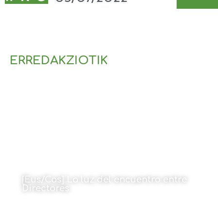
ERREDAKZIOTIK
[Eus/Cas] La luz del encuentro entre
Directores
Por Amaia Goikoetxea