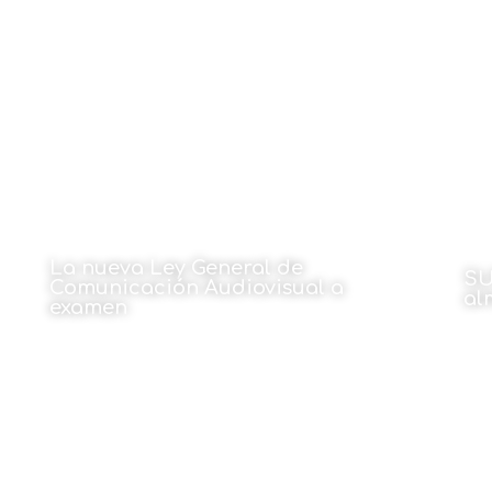
Por Mikel Pulgarín
Por
15 de septiembre de 2022
La nueva Ley General de
SU
Comunicación Audiovisual a
al
examen
Por
Por Ramón Zallo
15 de septiembre de 2022