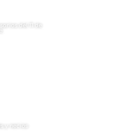
sarios del 11 de
e
rtínez
iembre de 2022
es y necios