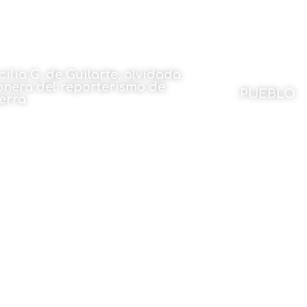
cilia G. de Guilarte, olvidada
onera del reporterismo de
PUEBLO
erra
Por Montxo U
 Miguel Ángel Fernández
14 de sept
14 de septiembre de 2022