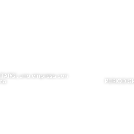
 Gervasio Sánchez
Por Javier Sá
15 de septiembre de 2022
15 de sept
TARGI, una empresa con
ma
PERIODIS
 Mariangélica Martinez C.
Por Antton Ba
14 de septiembre de 2022
14 de sept