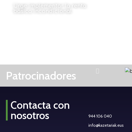
Urge implementar la renta
básica incondicional
Por Ángel Elías Ortega
14 de septiembre de 2022
Patrocinadores
Contacta con
nosotros
944 106 040
info@kazetariak.eus