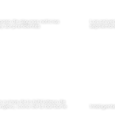
paso de algunas noticias
Los aniver
y sorprendentes
septiembr
 José Manuel Alonso
Por Sergio Ma
19 de septiembre de 2022
16 de sept
s ruinas de la biblioteca de
rajevo, icono de la barbarie
Inteligent