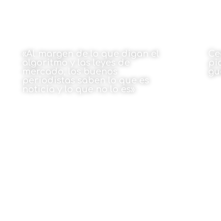
«Al margen de lo que digan el
Ce
algoritmo y las leyes de
pi
mercado, los buenos
gu
periodistas saben lo que es
noticia y lo que no lo es»
Por
Por Amaia Fano
14 de septiembre de 2022