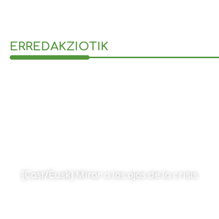
ERREDAKZIOTIK
[Cast/Eusk] Mirar a los ojos de la crisis
Por Amaia Goikoetxea
16 de septiembre de 2022