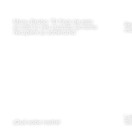
Manu Brabo: “El final de esto
Re
yo solo lo veo cuando Ucrania
mu
recupere su soberanía”
Por
Por Sergio Martínez
19 de septiembre de 2022
La
¡Qué sabe nadie!
Sa