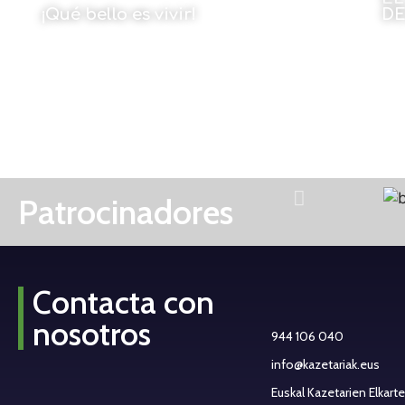
¡Qué bello es vivir!
D
Por Mikel Pulgarín
Por
22 de diciembre de 2022
Patrocinadores
Contacta con
nosotros
944 106 040
info@kazetariak.eus
Euskal Kazetarien Elkart