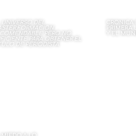
 UNIVERSO DEL
CRONICA 
STER,FORMACION
PRIMERA L
COMENDABLE PERO NO
Y EL MU
FICIENTE PARA OBTENER EL
TULO DE PERIODISTA
Por Fidel Raso
 Asociación y Colegio Vasco de
22 de dici
iodistas
22 de diciembre de 2022
 MIEDO A LO