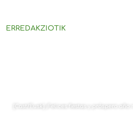
ERREDAKZIOTIK
[Cast/Eusk] ¡Felices fiestas y próspero año
Por Amaia Goikoetxea
22 de diciembre de 2022