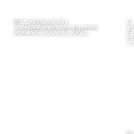
RECOMENDACIÓN:
EL
“CONSERVEMOS LA NAVIDAD
MA
DURANTE TODO EL AÑO”…
RE
SU
TI
Por José Manuel Alonso
26 de diciembre de 2022
Por
Per
EL