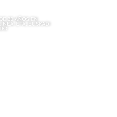
DE 30 AÑOS EN
INEA. ETA, EUSKADI
NDO
embre de 2022