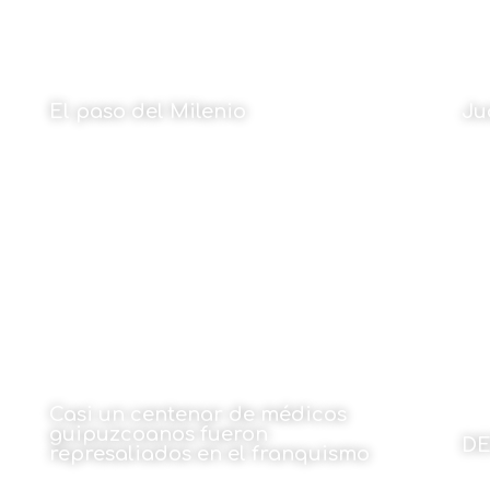
El paso del Milenio
Ju
Por Mikel Pulgarín
Por
4 de mayo de 2023
Casi un centenar de médicos
guipuzcoanos fueron
D
represaliados en el franquismo
Por