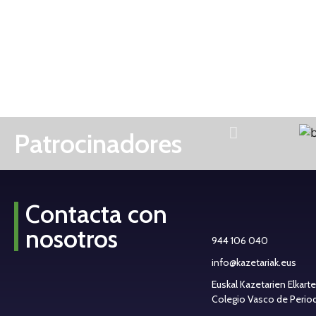
Por José Antonio Recondo
25 de abril de 2023
Patrocinadores
Contacta con
nosotros
944 106 040
info@kazetariak.eus
Euskal Kazetarien Elkart
Colegio Vasco de Periodi