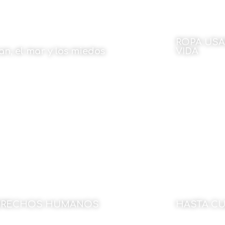
ROPA USA
an, el mar y los miedos
VIDA
 Carlos Casabona
Por Julen Re
27 de abril de 2023
25 de abri
ERECHOS HUMANOS
HASTA C
 Toti Martínez de Lezea
Por Montxo U