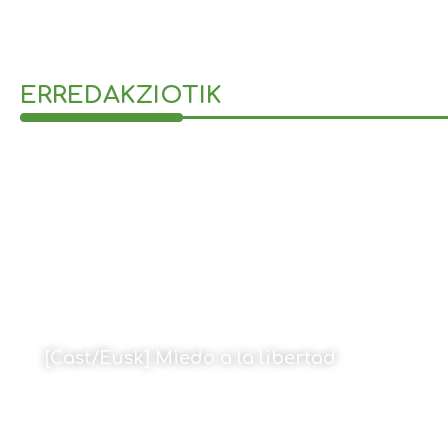
ERREDAKZIOTIK
[Cast/Eusk] Miedo a la libertad
Por Amaia Goikoetxea
26 de abril de 2023