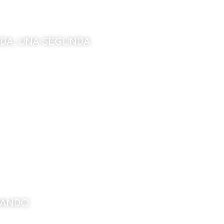
DA, UNA SEGUNDA
kondo
l de 2023
UANDO
rraburu