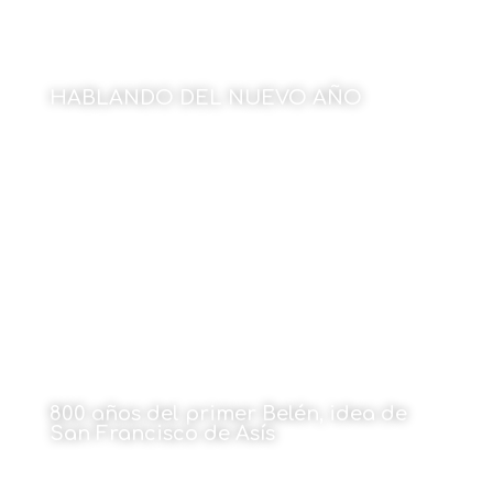
HABLANDO DEL NUEVO AÑO
Por Montxo Urraburu
18 de diciembre de 2023
800 años del primer Belén, idea de
San Francisco de Asís
Por José Manuel Alonso