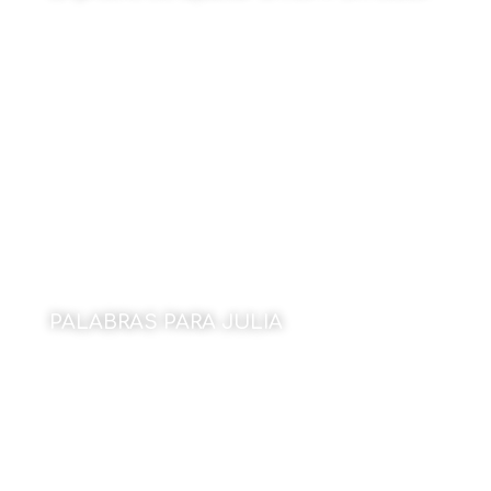
Por Ana Lee Urrutia Gonzales
18 de diciembre de 2023
PALABRAS PARA JULIA
Por Julio Flor
18 de diciembre de 2023