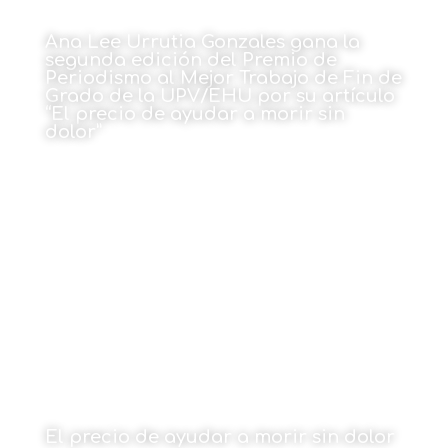
Ana Lee Urrutia Gonzales gana la
segunda edición del Premio de
Periodismo al Mejor Trabajo de Fin de
Grado de la UPV/EHU por su artículo
“El precio de ayudar a morir sin
dolor”
Por Asociación y el Colegio Vasco de Periodistas
18 de diciembre de 2023
El precio de ayudar a morir sin dolor