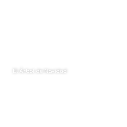
18 de diciembre de 2023
El Árbol de Navidad
Por Naiara Larrea
18 de diciembre de 2023