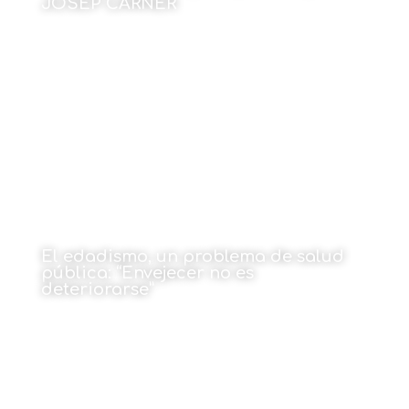
JOSEP CARNER
Por Manuel Montobbio
15 de enero de 2024
El edadismo, un problema de salud
pública: “Envejecer no es
deteriorarse”
Por Sara Castro
15 de enero de 2024