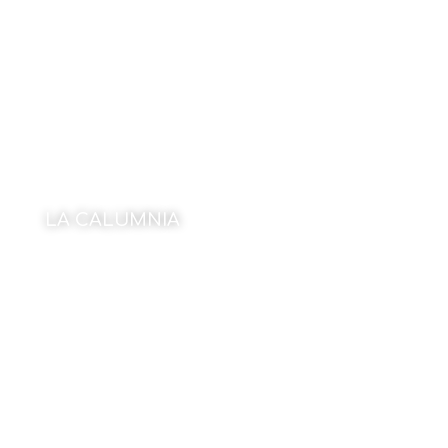
LA CALUMNIA
Por M. Urraburu
15 de enero de 2024