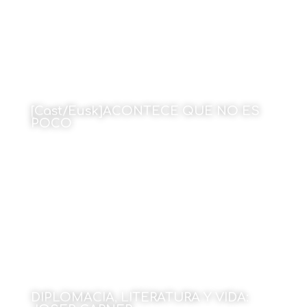
[Cast/Eusk]ACONTECE QUE NO ES
POCO
15 de enero de 2024
DIPLOMACIA, LITERATURA Y VIDA: