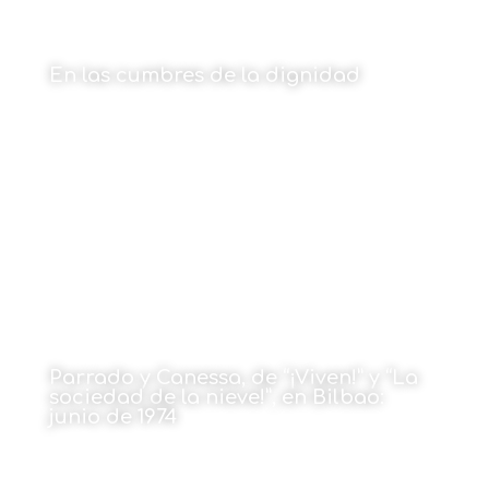
En las cumbres de la dignidad
Por Mikel Pulgarín
11 de marzo de 2024
Parrado y Canessa, de “¡Viven!” y “La
sociedad de la nieve!”, en Bilbao:
junio de 1974
Por José Manuel Alonso