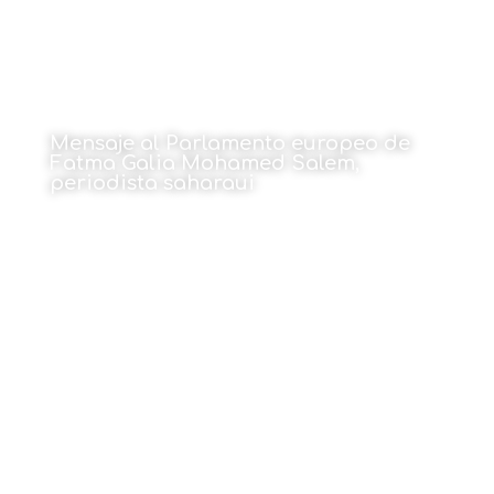
Mensaje al Parlamento europeo de
Fatma Galia Mohamed Salem,
periodista saharaui
Por Fatma Galia
11 de marzo de 2024