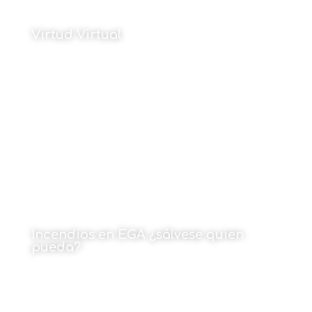
Virtud Virtual
Por Daniel R. Esparza
11 de marzo de 2024
Incendios en EGA ¿sálvese quien
pueda?
Por Javier Larrea
11 de marzo de 2024