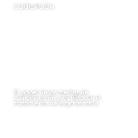
CORRUPCIÓN
Por M. Urraburu
11 de marzo de 2024
El papel de los medios de
comunicación y las RRSS en el
tratamiento de la gordofobia
Por Yazmina Vargas Veleda
11 de marzo de 2024