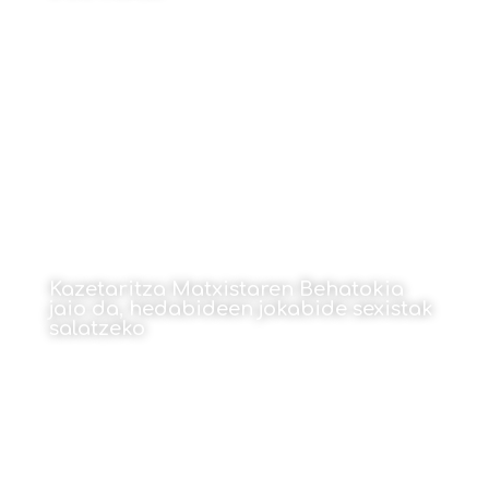
Por Ainara Larrondo Ureta
11 de marzo de 2024
Kazetaritza Matxistaren Behatokia
jaio da, hedabideen jokabide sexistak
salatzeko
Por Leire Larrazabal
11 de marzo de 2024