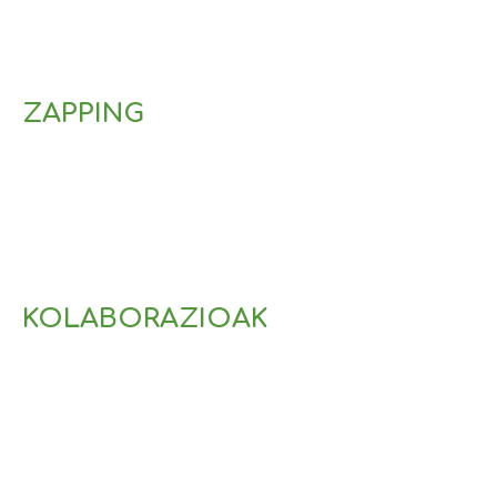
ZAPPING
KOLABORAZIOAK