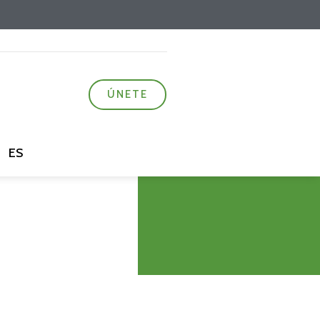
ÚNETE
ES