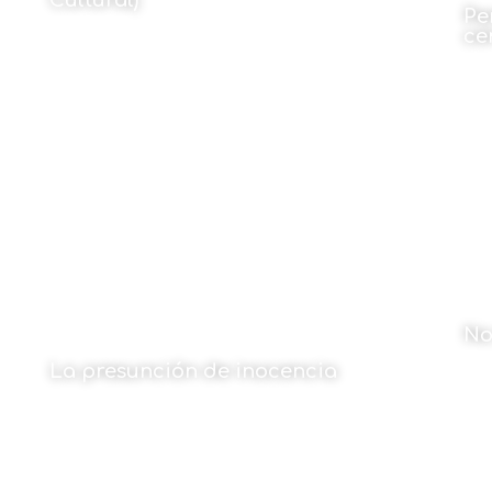
Cultural)
Pe
ce
Por Javier Martin-Domínguez
22 de abril de 2025
No
La presunción de inocencia
Por
22 de abril de 2025