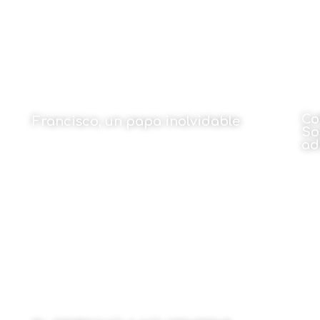
Co
Francisco, un papa inolvidable
So
ad
Por Jesús Martínez Gordo
22 de abril de 2025