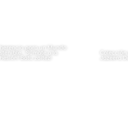
herencia para un Mundo
stenible – Súmate a la
Colección
hesión! Batu zaitez!
Jazeera D
22 de abril de 2025
22 de abri