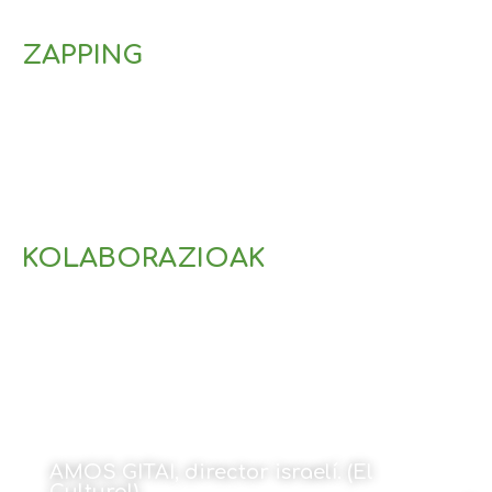
ZAPPING
KOLABORAZIOAK
AMOS GITAI, director israelí. (El