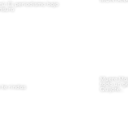
MONTAÑ
rú: El periodismo bajo
nsura
Por Julio Flor
22 de abril de 2025
22 de abri
Muere Mar
todo un ge
 te rindas
Quijote…
 Mario Benedetti
Por José Man
22 de abril de 2025
22 de abri