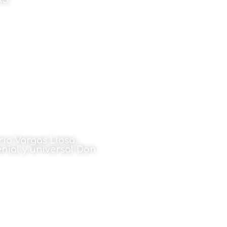
AS
l de 2025
io Vargas Llosa,
nial y universal Don
uel Alonso
l de 2025