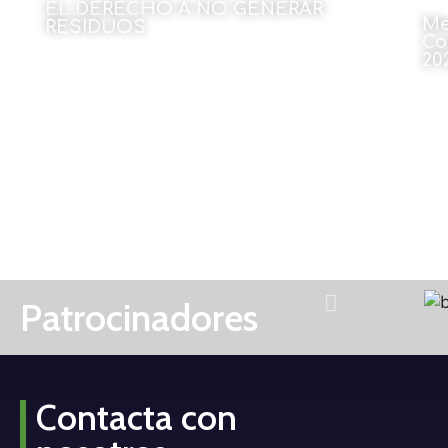
EL DERECHO A NO GENERAR
Me
RESIDUOS
Co
20
Por Julen Rekondo
22 de abril de 2025
Patrocinadores
Contacta con