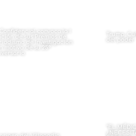
 Confidencial convoca la I
Trump, Cu
ición de sus Premios de
del poder
riodismo de Investigación
n motivo de su 25º
Por J. Carlos
iversario
23 de mar
23 de marzo de 2026
“EL MÉDIC
¿NECESI
 origen del Villagodio