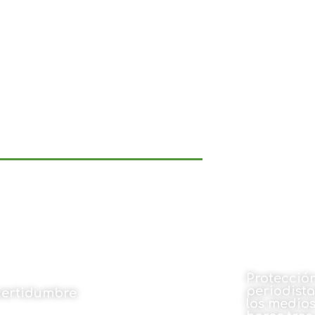
Protección
periodist
certidumbre
los medios