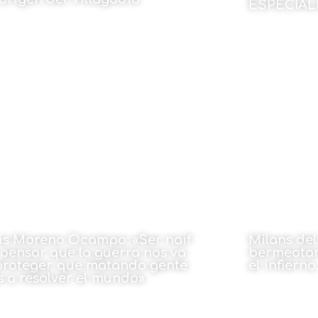
ESPECIAL
 Jose Antonio Zorrilla
Por Dr. José L
23 de marzo de 2026
23 de mar
is Moreno Ocampo: «Ser naif
Milans de
 pensar que la guerra nos va
bermeotar
proteger, que matando gente
el infierno
s a resolver el mundo»
Por Mikel Etx
 Héctor Juanatey
23 de mar