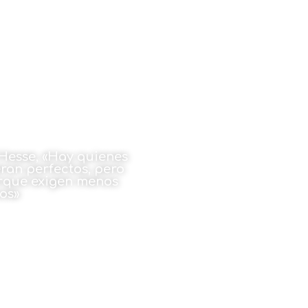
esse, «Hay quienes
ran perfectos, pero
orque exigen menos
os»
zo de 2026