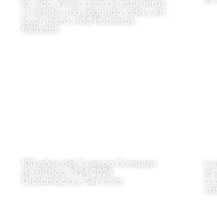
la vida: «Vive como si estuvieras
viviendo una segunda vida y en
Por
la primera vida hubieras
fallado»
Por Celia Pérez León
23 de marzo de 2026
100 años del Cuerpo Consular
Lu
de Bilbao, 1924-2024.
es
Diplomacia y Servicio.
a 
va
Por María Jesús Cava Mesa
Por
23 de marzo de 2026