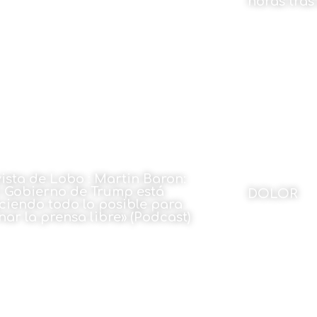
horas tras
 Pablo García de Vicuña
23 de marzo de 2026
23 de mar
vista de Lobo : Martin Baron:
l Gobierno de Trump está
DOLOR
ciendo todo lo posible para
nar la prensa libre» (Podcast)
Por Toti Mart
23 de marzo de 2026
23 de mar