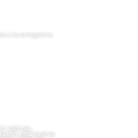
ba y la arrogancia
 Vázquez Velasco
zo de 2026
O VIRTUAL:
TAMOS UNA NUEVA