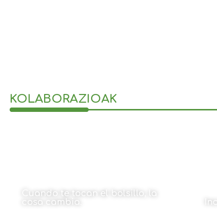
KOLABORAZIOAK
Cuando te tocan el bolsillo, la
cosa cambia.
In