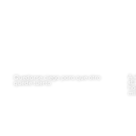
Por J. Carlos Vázquez Velasco
Por
23 de marzo de 2026
A 
Quedarse ciego para que otro
«E
quede tuerto
ha
mi
Por José Ramón Berné
23 de marzo de 2026