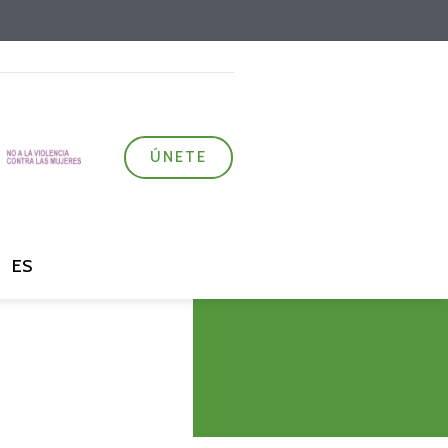
ÚNETE
ES