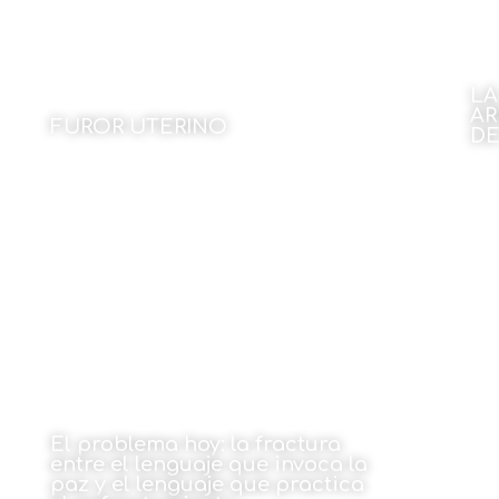
LA
AR
FUROR UTERINO
DE
Por Toti Martinez de Lezea
Por
23 de marzo de 2026
El problema hoy: la fractura
entre el lenguaje que invoca la
paz y el lenguaje que practica