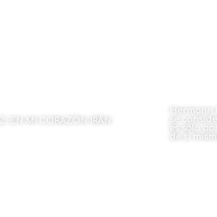
23 de marzo de 2026
Hermann H
se conside
Z: EN MI CORAZÓN IRÁN
es sólo p
de sí mism
Isidro Elezgarai.
23 de marzo de 2026
23 de mar