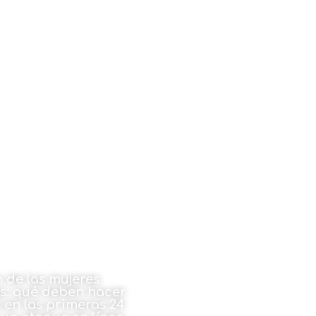
 de las mujeres
as: qué deben hacer
 en las primeras 24