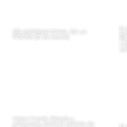
El
DÍA INTERNACIONAL DE LA
ed
POESÍA (21 de marzo)
Pe
co
Por Manoli López Álvarez
an
23 de marzo de 2026
Viktor Frankl, filósofo y
psiquiatra, sobre el sentido de
El