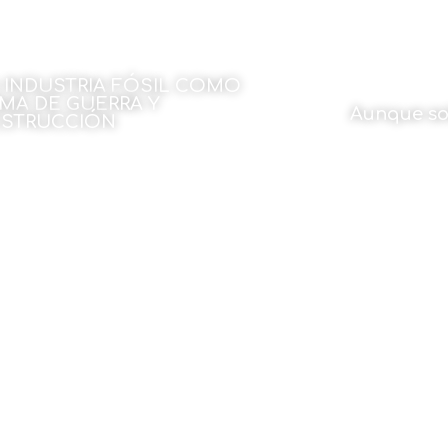
 INDUSTRIA FÓSIL COMO
MA DE GUERRA Y
Aunque so
STRUCCIÓN
Por Narok Iba
 Julen Rekondo
23 de mar
23 de marzo de 2026