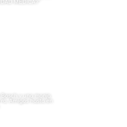
IDAD MÉDICA?”
uis Neyro
zo de 2026
l Bosch y una monja
ra. Amigos hasta en
.
ebarria Dobaran
zo de 2026