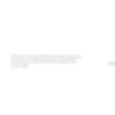
Discurso de Marta Alonso en
Premios SOStenibilidad El
PA
Correo
Por 
Por Marta Alonso
23 de marzo de 2026