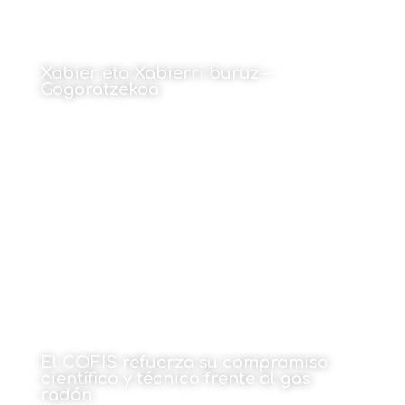
Xabier eta Xabierri buruz –
Gogoratzekoa
Por Juan Mari Arregi
18 de mayo de 2026
El COFIS refuerza su compromiso
científico y técnico frente al gas
radón