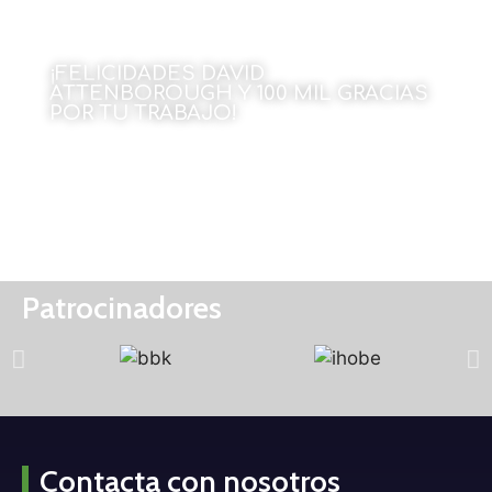
¡FELICIDADES DAVID
ATTENBOROUGH Y 100 MIL GRACIAS
POR TU TRABAJO!
Por Julen Rekondo
18 de mayo de 2026
Patrocinadores
Contacta con nosotros