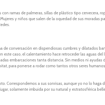
 con ramas de palmeras, sillas de plástico tipo cervecera, rop
ujeres y niños que salen de la oquedad de sus moradas par
Redes.
ma de conversación en dispendiosas cumbres y dilatados ban
 este caso, el calentamiento hace retroceder las aguas del la
sadas embarcaciones tanta distancia. Sin medios ni ayudas d
itat, para ponerse a rodar como tantos otros seres humanos 
oto. Correspondemos a sus sonrisas, aunque yo no lo haga 
ugar, solamente imbuida por su natural y estratosférica bell