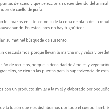
puntas de acero y que seleccionan dependiendo del animal 
ndón de cuello de jirafa.
on los brazos en alto, como si de la copa de plata de un repu
 nauseabundo. En estos lares no hay frigoríficos.
cian su matinal búsqueda de sustento.
sin descuidarnos, porque llevan la marcha muy veloz y predet
ción de recursos, porque la densidad de árboles y vegetació
ar ellos, se cierran las puertas para la supervivencia de esta
 con un producto similar a la miel y elaborado por pequeños
 y la loción que nos distribuimos por todo el cuerpo, tambié