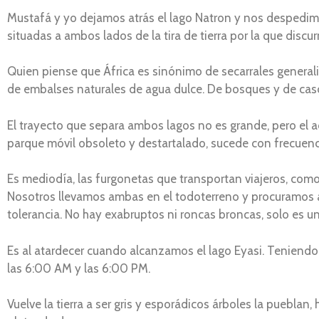
Mustafá y yo dejamos atrás el lago Natron y nos despedi
situadas a ambos lados de la tira de tierra por la que discu
Quien piense que África es sinónimo de secarrales genera
de embalses naturales de agua dulce. De bosques y de casc
El trayecto que separa ambos lagos no es grande, pero el ac
parque móvil obsoleto y destartalado, sucede con frecuenc
Es mediodía, las furgonetas que transportan viajeros, como 
Nosotros llevamos ambas en el todoterreno y procuramos at
tolerancia. No hay exabruptos ni roncas broncas, solo es un
Es al atardecer cuando alcanzamos el lago Eyasi. Teniendo e
las 6:00 AM y las 6:00 PM.
Vuelve la tierra a ser gris y esporádicos árboles la pueblan, 