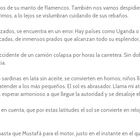
mos de su manto de flamencos. También nos vamos despidie
rrimos, a lo lejos se vislumbran cuidando de sus rebaños.
lizados, se encuentra en un error. Hay países como Uganda 
adas, de inmensos prados que alcanzan todo su esplendor, t
cidente de un camión colapsa por horas la carretera. Sin dob
ia.
sardinas en lata sin aceite, se convierten en hornos; niños l
ender a los más pequeños. El sol es abrasador. Llama mi at
 esperar armonioso a que llegue la autoridad y se desaloje el
n cuenta, que por estas latitudes el sol se convierte en reloj
hasta que Mustafá para el motor, justo en el instante en el que