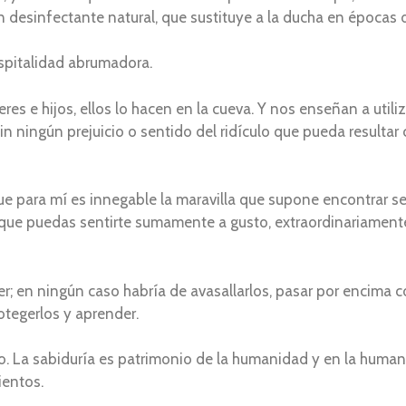
un desinfectante natural, que sustituye a la ducha en épocas 
hospitalidad abrumadora.
s e hijos, ellos lo hacen en la cueva. Y nos enseñan a utiliz
 ningún prejuicio o sentido del ridículo que pueda resultar c
ue para mí es innegable la maravilla que supone encontrar s
os que puedas sentirte sumamente a gusto, extraordinariament
er; en ningún caso habría de avasallarlos, pasar por encima 
protegerlos y aprender.
. La sabiduría es patrimonio de la humanidad y en la humani
ientos.