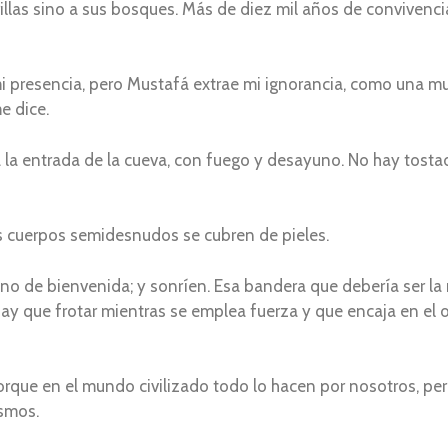
illas sino a sus bosques. Más de diez mil años de convivencia
 presencia, pero Mustafá extrae mi ignorancia, como una mue
me dice.
 la entrada de la cueva, con fuego y desayuno. No hay tostad
s cuerpos semidesnudos se cubren de pieles.
o de bienvenida; y sonríen. Esa bandera que debería ser la 
y que frotar mientras se emplea fuerza y que encaja en el or
rque en el mundo civilizado todo lo hacen por nosotros, per
ismos.