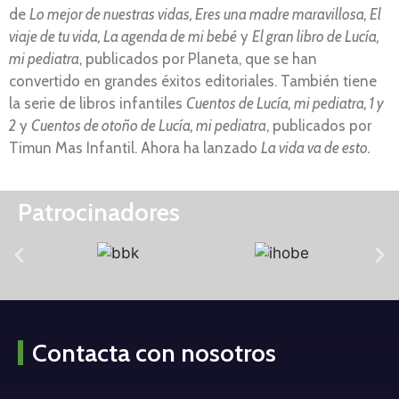
de
Lo mejor de nuestras vidas, Eres una madre maravillosa, El
viaje de tu vida, La agenda de mi bebé
y
El gran libro de Lucía,
mi pediatra
, publicados por Planeta, que se han
convertido en grandes éxitos editoriales. También tiene
la serie de libros infantiles
Cuentos de Lucía, mi pediatra, 1 y
2
y
Cuentos de otoño de Lucía, mi pediatra
, publicados por
Timun Mas Infantil. Ahora ha lanzado
La vida va de esto.
Patrocinadores
Contacta con nosotros