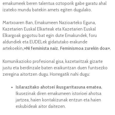
emakumeek beren talentua oztoporik gabe garatu ahal
izateko mundu batekin amets egiten dugulako.
Martxoaren 8an, Emakumeen Nazioarteko Eguna,
Kazetarien Euskal Elkarteak eta Kazetarien Euskal
Elkargoak gogotsu bat egin dute Emakundek, foru
aldundiek eta EUDELek gidatutako erakunde
artekoekin
,»Ni feminista naiz. Feminismoa zurekin doa».
Komunikazioko profesional gisa, kazetaritzak gizarte
justu eta berdinzale baten eraikuntzan duen funtsezko
zeregina aitortzen dugu. Horregatik nahi dugu:
Isilarazitako ahotsei ikusgarritasuna ematea.
Ikusezinak diren emakumeen istorioei ahotsa
jartzea, haien kontakizunak entzun eta haien
eskubideak aitor daitezen.