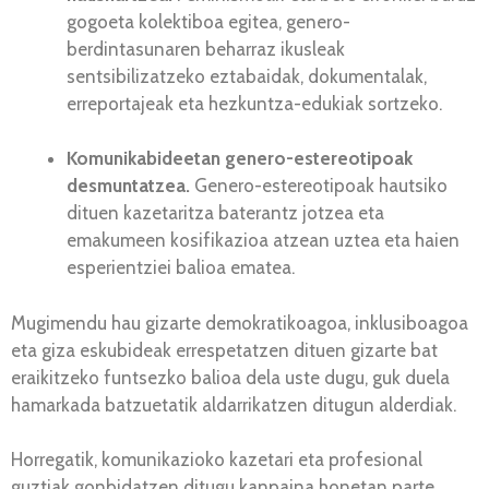
gogoeta kolektiboa egitea, genero-
berdintasunaren beharraz ikusleak
sentsibilizatzeko eztabaidak, dokumentalak,
erreportajeak eta hezkuntza-edukiak sortzeko.
Komunikabideetan genero-estereotipoak
desmuntatzea.
Genero-estereotipoak hautsiko
dituen kazetaritza baterantz jotzea eta
emakumeen kosifikazioa atzean uztea eta haien
esperientziei balioa ematea.
Mugimendu hau gizarte demokratikoagoa, inklusiboagoa
eta giza eskubideak errespetatzen dituen gizarte bat
eraikitzeko funtsezko balioa dela uste dugu, guk duela
hamarkada batzuetatik aldarrikatzen ditugun alderdiak.
Horregatik, komunikazioko kazetari eta profesional
guztiak gonbidatzen ditugu kanpaina honetan parte