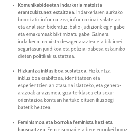
Komunikabideetan indarkeria matxista
erantzukizunez estaltzea.
Indarkeriaren aurkako
borrokatik informatzea, informazioak salatetan
eta analisian bideratuz, balio-judiziorik egin gabe
eta emakumeak biktimizatu gabe. Gainera,
indarkeria matxista desagerraraztea eta biktimei
segurtasun juridikoa eta polizia-babesa eskainiko
dieten politikak sustatzea.
Hizkuntza inklusiboa sustatzea.
Hizkuntza
inklusiboa erabiltzea, identitateen eta
esperientzien aniztasuna islatzeko, eta genero-
arazoak arrazismoa, gizarte-klasea eta sexu-
orientazioa kontuan hartuko dituen ikuspegi
batetik heltzea.
Feminismoa eta borroka feminista hezi eta
hausnartzea.
Feminismoari eta bere erronkei buruz