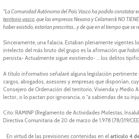
“La Comunidad Autónoma del País Vasco ha podido constatar en 
territorio vasco,
que las empresas Nexana y Celamerck NO TIENE
haber existido, estarían prescritas…y de que en el tiempo que s
Sinceramente, una falacia. Estaban plenamente vigentes los
intelecto del más bruto del grupo es la afirmación
que habrí
persista- Actualmente sigue existiendo- … los delitos tipifi
A título informativo señalaré alguna legislación pertinente 
cargos, abogados, asesores y empresas que disponían, cuyo
Consejero de Ordenación del territorio, Vivienda y Medio A
lector., o lo pactan por ignorancia, o “a sabiendas de su inj
Cito: RAMINP (Reglamento de Actividades Molestas, Insalub
Directiva Comunitaria de 20 de marzo de 1.978 (78/319/CEE
En virtud de las previsiones contenidas en el
artículo 4 d