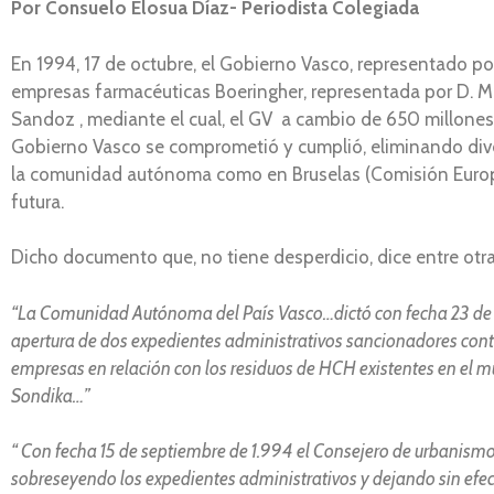
Por Consuelo Elosua Díaz- Periodista Colegiada
En 1994, 17 de octubre, el Gobierno Vasco, representado p
empresas farmacéuticas Boeringher, representada por D. Ma
Sandoz , mediante el cual, el GV a cambio de 650 millones
Gobierno Vasco se comprometió y cumplió, eliminando dive
la comunidad autónoma como en Bruselas (Comisión Europe
futura.
Dicho documento que, no tiene desperdicio, dice entre otras
“La Comunidad Autónoma del País Vasco…dictó con fecha 23 de ma
apertura de dos expedientes administrativos sancionadores cont
empresas en relación con los residuos de HCH existentes en el m
Sondika…”
“ Con fecha 15 de septiembre de 1.994 el Consejero de urbanismo,
sobreseyendo los expedientes administrativos y dejando sin efec