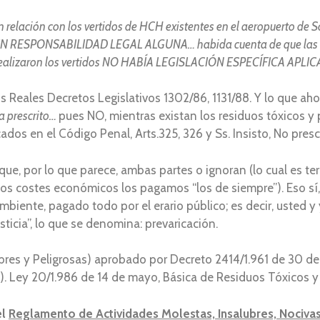
relación con los vertidos de HCH existentes en el aeropuerto de 
N RESPONSABILIDAD LEGAL ALGUNA… habida cuenta de que las hi
e realizaron los vertidos NO HABÍA LEGISLACIÓN ESPECÍFICA APLICA
 Reales Decretos Legislativos 1302/86, 1131/88. Y lo que ah
a prescrito…
pues NO, mientras existan los residuos tóxicos y
cados en el Código Penal, Arts.325, 326 y Ss. Insisto, No presc
que, por lo que parece, ambas partes o ignoran (lo cual es ter
s costes económicos los pagamos “los de siempre”). Eso sí,
mbiente, pagado todo por el erario público; es decir, usted 
usticia”, lo que se denomina: prevaricación.
res y Peligrosas) aprobado por Decreto 2414/1.961 de 30 de 
). Ley 20/1.986 de 14 de mayo, Básica de Residuos Tóxicos y 
el
Reglamento de Actividades Molestas, Insalubres, Nocivas