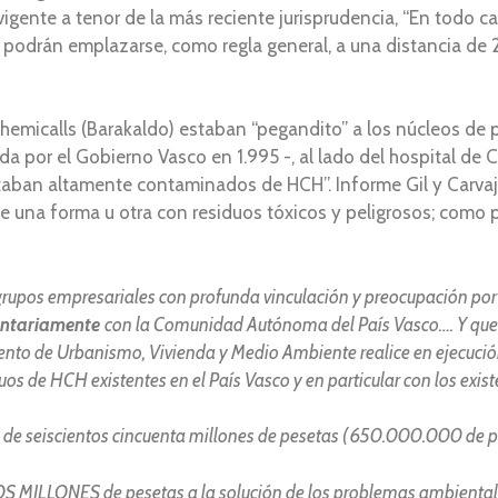
 vigente a tenor de la más reciente jurisprudencia, “En todo ca
 podrán emplazarse, como regla general, a una distancia de 
emicalls (Barakaldo) estaban “pegandito” a los núcleos de p
da por el Gobierno Vasco en 1.995 -, al lado del hospital de 
taban altamente contaminados de HCH”. Informe Gil y Carvaja
de una forma u otra con residuos tóxicos y peligrosos; como 
rupos empresariales con profunda vinculación y preocupación por l
untariamente
con la Comunidad Autónoma del País Vasco…. Y qu
nto de Urbanismo, Vivienda y Medio Ambiente realice en ejecución
uos de HCH existentes en el País Vasco y en particular con los exis
d de seiscientos cincuenta millones de pesetas ( 650.000.000 de 
MILLONES de pesetas a la solución de los problemas ambienta