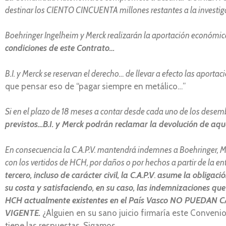
destinar los CIENTO CINCUENTA millones restantes a la investi
Boehringer Ingelheim y Merck realizarán la aportación económ
condiciones de este Contrato…
B.I. y Merck se reservan el derecho… de llevar a efecto las aporta
que pensar eso de “pagar siempre en metálico…”
Si en el plazo de 18 meses a contar desde cada uno de los de
previstos…B.I. y Merck podrán reclamar la devolución de aqu
En consecuencia la C.A.P.V. mantendrá indemnes a Boehringer, M
con los vertidos de HCH, por daños o por hechos a partir de la en
tercero, incluso de carácter civil, la C.A.P.V
.
asume la obligació
su costa y satisfaciendo, en su caso, las indemnizaciones 
HCH actualmente existentes en el País Vasco NO PUE
VIGENTE.
¿Alguien en su sano juicio firmaría este Convenio?
tiene las respuestas. Sigamos.