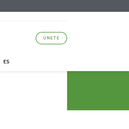
ÚNETE
ES