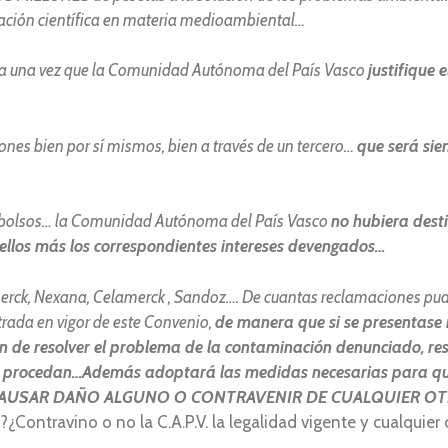
gación científica en materia medioambiental…
ica una vez que la Comunidad Autónoma del País Vasco
justifique 
ciones bien por sí mismos, bien a través de un tercero…
que será si
sembolsos… la Comunidad Autónoma del País Vasco
no hubiera desti
ellos más los correspondientes intereses devengados…
erck, Nexana, Celamerck , Sandoz…. De cuantas reclamaciones pud
trada en vigor de este Convenio,
de manera que si se presentase
n de resolver el problema de la contaminación denunciado, r
que procedan…Además adoptará las medidas necesarias para que
DAN CAUSAR DAÑO ALGUNO O CONTRAVENIR DE CUALQUIER O
¿Contravino o no la C.A.P.V. la legalidad vigente y cualquier