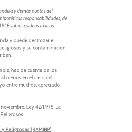
Sondika
y demás puntos del
potéticas responsabilidades, de
BLE sobre residuos tóxicos.”
onda y puede destrozar el
 peligrosos y su contaminación
riben.
rible, habida cuenta de los
 al menos en el caso del
y yo entre muchos, apreciado
noviembre. Ley 42/1.975. La
Peligrosos.
 y Peligrosas (RAMINP),