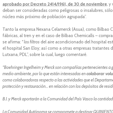
aprobado por Decreto 2414/1961, de 30 de noviembre
, y
deban ser consideradas como peligrosas o insalubres, sólo
núcleo más próximo de población agrupada”.
Tanto la empresa Nexana Celamerck (Asua), como Bilbao Ch
fábricas, al tren y en el caso de Bilbao Chemicalls – compra
se afirma:
“ los filtros
del aire acondicionado del hospital es
el hospital San Eloy; así como a otras empresas tratantes 
Lutxana, PDL”, sobre la cual, luego comentaré.
“Boehringer Ingelheim y Merck son compañías pertenecientes a g
medio ambiente, por lo que están interesadas en
colaborar vol
como colaboradoras respecto a las actividades que el Departame
protección y restauración… en relación con los depósitos de resid
B.I. y Merck aportarán a la Comunidad del País Vasco la cantida
La Comunidad Autónoma se compromete a destinar QUINIENTOS 