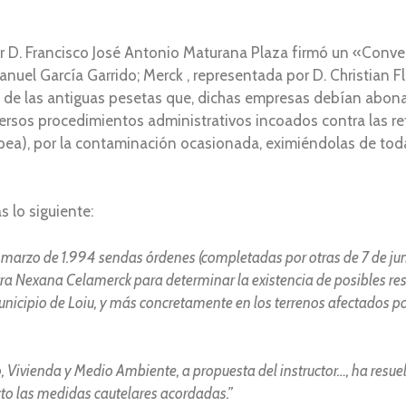
or D. Francisco José Antonio Maturana Plaza firmó un «Conv
nuel García Garrido; Merck , representada por D. Christian 
 de las antiguas pesetas que, dichas empresas debían abonar
rsos procedimientos administrativos incoados contra las ref
a), por la contaminación ocasionada, eximiéndolas de toda
 lo siguiente:
rzo de 1.994 sendas órdenes (completadas por otras de 7 de junio
ra Nexana Celamerck para determinar la existencia de posibles re
unicipio de Loiu, y más concretamente en los terrenos afectados p
 Vivienda y Medio Ambiente, a propuesta del instructor…, ha resuel
to las medidas cautelares acordadas.”