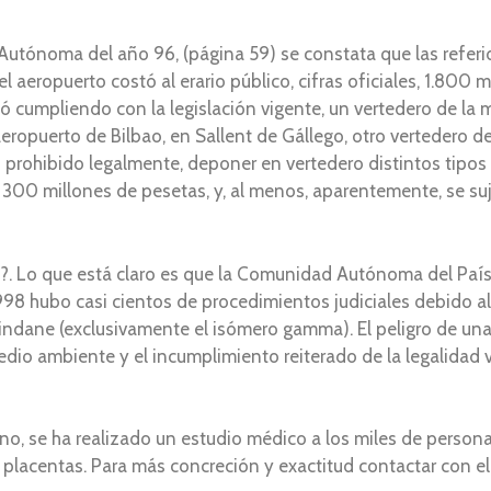
Autónoma del año 96, (página 59) se constata que las refer
 aeropuerto costó al erario público, cifras oficiales, 1.800 m
utó cumpliendo con la legislación vigente, un vertedero de 
 aeropuerto de Bilbao, en Sallent de Gállego, otro vertedero 
 prohibido legalmente, deponer en vertedero distintos tipos
 300 millones de pesetas, y, al menos, aparentemente, se su
?. Lo que está claro es que la Comunidad Autónoma del País
1.998 hubo casi cientos de procedimientos judiciales debido a
indane (exclusivamente el isómero gamma). El peligro de una 
edio ambiente y el incumplimiento reiterado de la legalidad v
o, se ha realizado un estudio médico a los miles de person
s placentas. Para más concreción y exactitud contactar con el