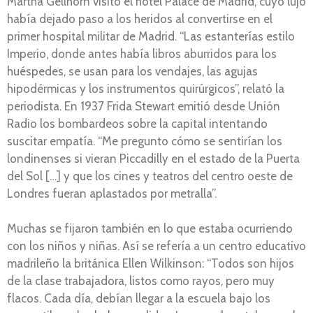
Martha Gellhorn visitó el hotel Palace de Madrid, cuyo lujo
había dejado paso a los heridos al convertirse en el
primer hospital militar de Madrid. “Las estanterías estilo
Imperio, donde antes había libros aburridos para los
huéspedes, se usan para los vendajes, las agujas
hipodérmicas y los instrumentos quirúrgicos”, relató la
periodista. En 1937 Frida Stewart emitió desde Unión
Radio los bombardeos sobre la capital intentando
suscitar empatía. “Me pregunto cómo se sentirían los
londinenses si vieran Piccadilly en el estado de la Puerta
del Sol […] y que los cines y teatros del centro oeste de
Londres fueran aplastados por metralla”.
Muchas se fijaron también en lo que estaba ocurriendo
con los niños y niñas. Así se refería a un centro educativo
madrileño la británica Ellen Wilkinson: “Todos son hijos
de la clase trabajadora, listos como rayos, pero muy
flacos. Cada día, debían llegar a la escuela bajo los