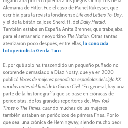
organizada por la izquierda a los Juegos Olímpicos de la
Alemania de Hitler. Fue el caso de Muriel Rukeyser, que
escribía para la revista londinense
Life and Letters To-Day
,
y el de la británica Jose Shercliff, del
Daily Herald
.
También estaba en España Anita Brenner, que trabajaba
para el semanario neoyorkino
The Nation.
Otras tantas
aterrizaron poco después, entre ellas,
la conocida
fotoperiodista Gerda Taro
.
El por qué solo ha trascendido un pequeño puñado no
sorprende demasiado a Díaz Nosty, que ya en 2020
publicó
Voces de mujeres: periodistas españolas del siglo XX
nacidas antes del final de la Guerra Civil:
“En general, hay una
parte de la historiografía que se base en crónicas de
periodistas, de los grandes reporteros del
New York
Times
o
The Times
, cuando muchas de las mujeres
también estaban en periódicos de primera línea. Por lo
que sea, una crónica de Hemingway, siendo mucho peor