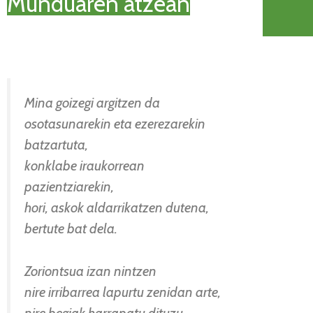
Munduaren atzean
Mina goizegi argitzen da
osotasunarekin eta ezerezarekin
batzartuta,
konklabe iraukorrean
pazientziarekin,
hori, askok aldarrikatzen dutena,
bertute bat dela.
Zoriontsua izan nintzen
nire irribarrea lapurtu zenidan arte,
nire begiak harrapatu dituzu