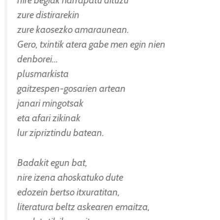
zure distirarekin
zure kaosezko amaraunean.
Gero, txintik atera gabe men egin nien
denborei…
plusmarkista
gaitzespen-gosarien artean
janari mingotsak
eta afari zikinak
lur zipriztindu batean.
Badakit egun bat,
nire izena ahoskatuko dute
edozein bertso itxuratitan,
literatura beltz askearen emaitza,