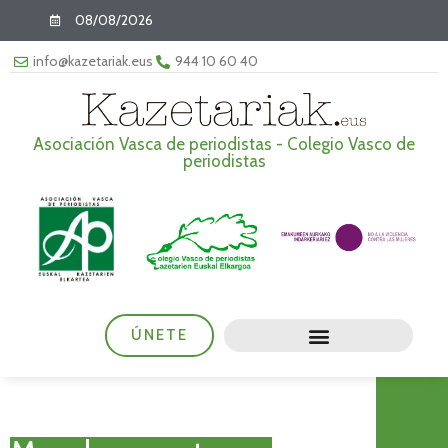
08/08/2026
info@kazetariak.eus
944 10 60 40
Asociación Vasca de periodistas - Colegio Vasco de
periodistas
ÚNETE