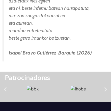
azaletatik ihes egiten
eta ni, beste infernu batean harrapatuta,
nire zori zorigaiztokoari utzia
eta aurrean,
mundua entretenituta
beste gerra iraunkor batzuetan.
Isabel Bravo Gutiérrez-Barquín (2026)
Patrocinadores