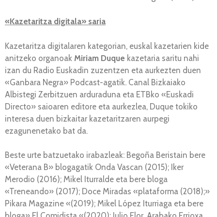
«Kazetaritza digitala» saria
Kazetaritza digitalaren kategorian, euskal kazetarien kide
anitzeko organoak
Miriam Duque
kazetaria saritu nahi
izan du Radio Euskadin zuzentzen eta aurkezten duen
«Ganbara Negra» Podcast-agatik. Canal Bizkaiako
Albistegi Zerbitzuen arduraduna eta ETBko «Euskadi
Directo» saioaren editore eta aurkezlea, Duque tokiko
interesa duen bizkaitar kazetaritzaren aurpegi
ezagunenetako bat da.
Beste urte batzuetako irabazleak: Begoña Beristain bere
«Veterana B» blogagatik Onda Vascan (2015); Iker
Merodio (2016); Mikel Iturralde eta bere bloga
«Treneando» (2017); Doce Miradas «plataforma (2018);»
Pikara Magazine «(2019); Mikel López Iturriaga eta bere
bloga» El Comidista «(2020); Julio Flor, Arabako Errioxa