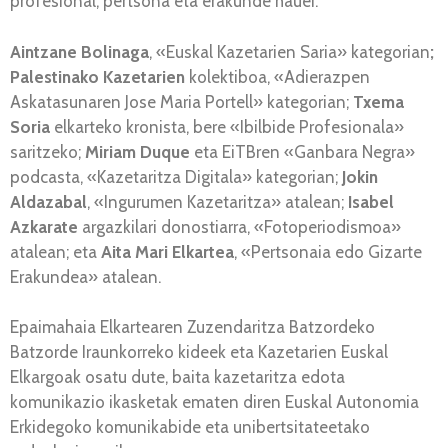
profesional, pertsona eta erakunde hauei:
Aintzane Bolinaga
, «Euskal Kazetarien Saria» kategorian
;
Palestinako Kazetarien
kolektiboa, «Adierazpen
Askatasunaren Jose Maria Portell» kategorian;
Txema
Soria
elkarteko kronista, bere «Ibilbide Profesionala»
saritzeko;
Miriam Duque
eta EiTBren «Ganbara Negra»
podcasta, «Kazetaritza Digitala» kategorian;
Jokin
Aldazabal
, «Ingurumen Kazetaritza» atalean;
Isabel
Azkarate
argazkilari donostiarra, «Fotoperiodismoa»
atalean; eta
Aita Mari Elkartea
, «Pertsonaia edo Gizarte
Erakundea» atalean.
Epaimahaia Elkartearen Zuzendaritza Batzordeko
Batzorde Iraunkorreko kideek eta Kazetarien Euskal
Elkargoak osatu dute, baita kazetaritza edota
komunikazio ikasketak ematen diren Euskal Autonomia
Erkidegoko komunikabide eta unibertsitateetako