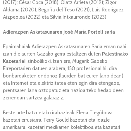
(2017); César Coca (2018); Olatz Arrieta (2019); Zigor
Aldama (2020); Begoña del Teso (2021); Luis Rodriguez
Aizpeolea (2022) eta Silvia Intxaurrondo (2023).
Adierazpen Askatasunaren José María Portell saria
Epaimahaiak Adierazpen Askatasunaren Saria eman nahi
izan die aurten Gazako gerra estaltzen duten
Palestinako
Kazetariei
, sinbolikoki. Izan ere, Mugarik Gabeko
Erreportarien datuen arabera, 150 profesional hil dira
bonbardaketen ondorioz (laurden bat euren lanbidean),
eta Internet eta elektrizitatea eten egin dira etengabe,
prentsaren lana oztopatuz eta nazioarteko hedabideen
zerrendan sartzea galaraziz.
Beste urte batzuetako irabazleak: Elena Tregúbova
kazetari errusiarra, Terry Gould kazetari eta idazle
amerikarra, kazetari mexikarren kolektiboa eta kazetari