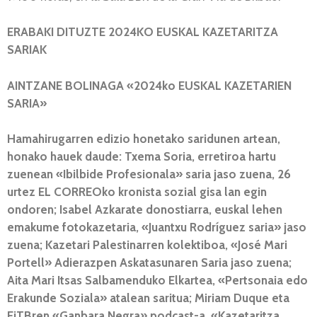
ERABAKI DITUZTE 2024KO EUSKAL KAZETARITZA
SARIAK
AINTZANE BOLINAGA «2024ko EUSKAL KAZETARIEN
SARIA»
Hamahirugarren edizio honetako saridunen artean,
honako hauek daude: Txema Soria, erretiroa hartu
zuenean «Ibilbide Profesionala» saria jaso zuena, 26
urtez EL CORREOko kronista sozial gisa lan egin
ondoren; Isabel Azkarate donostiarra, euskal lehen
emakume fotokazetaria, «Juantxu Rodríguez saria» jaso
zuena; Kazetari Palestinarren kolektiboa, «José Mari
Portell» Adierazpen Askatasunaren Saria jaso zuena;
Aita Mari Itsas Salbamenduko Elkartea, «Pertsonaia edo
Erakunde Soziala» atalean saritua; Miriam Duque eta
EiTBren «Ganbara Negra» podcast-a, «Kazetaritza