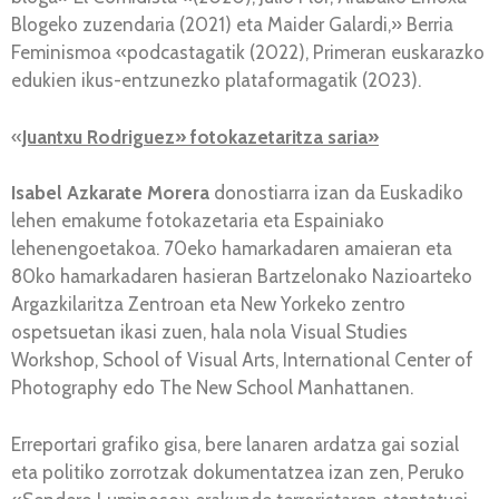
Blogeko zuzendaria (2021) eta Maider Galardi,» Berria
Feminismoa «podcastagatik (2022), Primeran euskarazko
edukien ikus-entzunezko plataformagatik (2023).
«
Juantxu Rodriguez» fotokazetaritza saria»
Isabel Azkarate Morera
donostiarra izan da Euskadiko
lehen emakume fotokazetaria eta Espainiako
lehenengoetakoa. 70eko hamarkadaren amaieran eta
80ko hamarkadaren hasieran Bartzelonako Nazioarteko
Argazkilaritza Zentroan eta New Yorkeko zentro
ospetsuetan ikasi zuen, hala nola Visual Studies
Workshop, School of Visual Arts, International Center of
Photography edo The New School Manhattanen.
Erreportari grafiko gisa, bere lanaren ardatza gai sozial
eta politiko zorrotzak dokumentatzea izan zen, Peruko