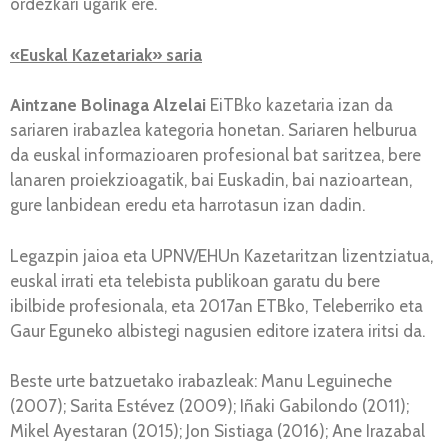
ordezkari ugarik ere.
«Euskal Kazetariak» saria
Aintzane Bolinaga Alzelai
EiTBko kazetaria izan da
sariaren irabazlea kategoria honetan. Sariaren helburua
da euskal informazioaren profesional bat saritzea, bere
lanaren proiekzioagatik, bai Euskadin, bai nazioartean,
gure lanbidean eredu eta harrotasun izan dadin.
Legazpin jaioa eta UPNV/EHUn Kazetaritzan lizentziatua,
euskal irrati eta telebista publikoan garatu du bere
ibilbide profesionala, eta 2017an ETBko, Teleberriko eta
Gaur Eguneko albistegi nagusien editore izatera iritsi da.
Beste urte batzuetako irabazleak: Manu Leguineche
(2007); Sarita Estévez (2009); Iñaki Gabilondo (2011);
Mikel Ayestaran (2015); Jon Sistiaga (2016); Ane Irazabal