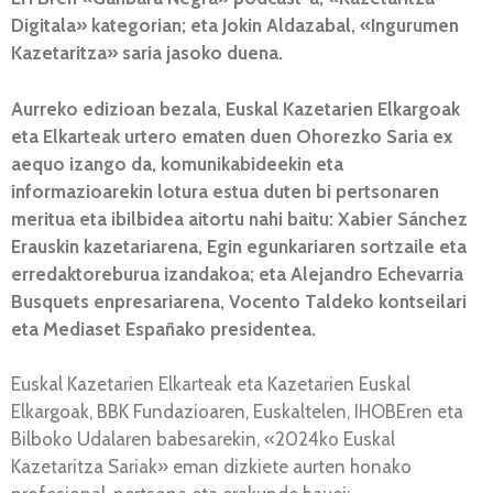
Digitala» kategorian; eta Jokin Aldazabal, «Ingurumen
Kazetaritza» saria jasoko duena.
Aurreko edizioan bezala, Euskal Kazetarien Elkargoak
eta Elkarteak urtero ematen duen Ohorezko Saria ex
aequo izango da, komunikabideekin eta
informazioarekin lotura estua duten bi pertsonaren
meritua eta ibilbidea aitortu nahi baitu: Xabier Sánchez
Erauskin kazetariarena, Egin egunkariaren sortzaile eta
erredaktoreburua izandakoa; eta Alejandro Echevarria
Busquets enpresariarena, Vocento Taldeko kontseilari
eta Mediaset Españako presidentea.
Euskal Kazetarien Elkarteak eta Kazetarien Euskal
Elkargoak, BBK Fundazioaren, Euskaltelen, IHOBEren eta
Bilboko Udalaren babesarekin, «2024ko Euskal
Kazetaritza Sariak» eman dizkiete aurten honako