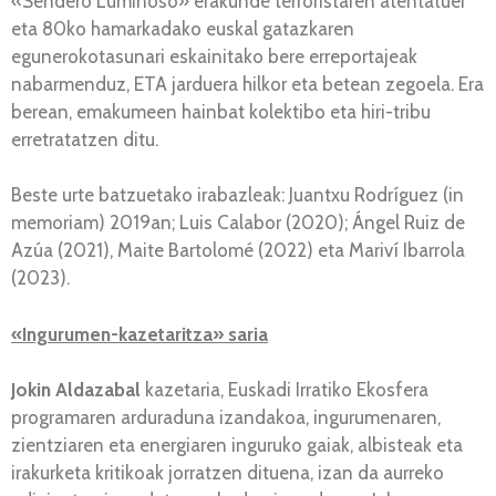
«Sendero Luminoso» erakunde terroristaren atentatuei
eta 80ko hamarkadako euskal gatazkaren
egunerokotasunari eskainitako bere erreportajeak
nabarmenduz, ETA jarduera hilkor eta betean zegoela. Era
berean, emakumeen hainbat kolektibo eta hiri-tribu
erretratatzen ditu.
Beste urte batzuetako irabazleak: Juantxu Rodríguez (in
memoriam) 2019an; Luis Calabor (2020); Ángel Ruiz de
Azúa (2021), Maite Bartolomé (2022) eta Mariví Ibarrola
(2023).
«Ingurumen-kazetaritza» saria
Jokin Aldazabal
kazetaria, Euskadi Irratiko Ekosfera
programaren arduraduna izandakoa, ingurumenaren,
zientziaren eta energiaren inguruko gaiak, albisteak eta
irakurketa kritikoak jorratzen dituena, izan da aurreko