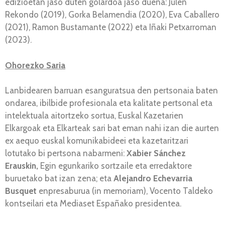
edizioetan jaso duten golardoa jaso duena: Julen
Rekondo (2019), Gorka Belamendia (2020), Eva Caballero
(2021), Ramon Bustamante (2022) eta Iñaki Petxarroman
(2023).
Ohorezko Saria
Lanbidearen barruan esanguratsua den pertsonaia baten
ondarea, ibilbide profesionala eta kalitate pertsonal eta
intelektuala aitortzeko sortua, Euskal Kazetarien
Elkargoak eta Elkarteak sari bat eman nahi izan die aurten
ex aequo euskal komunikabideei eta kazetaritzari
lotutako bi pertsona nabarmeni:
Xabier Sánchez
Erauskin,
Egin egunkariko sortzaile eta erredaktore
buruetako bat izan zena; eta
Alejandro Echevarria
Busquet
enpresaburua (in memoriam), Vocento Taldeko
kontseilari eta Mediaset Españako presidentea.