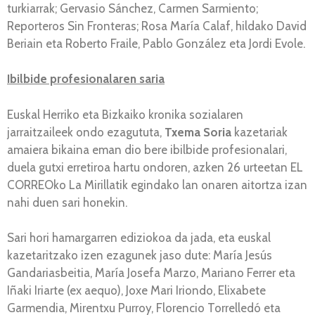
turkiarrak; Gervasio Sánchez, Carmen Sarmiento;
Reporteros Sin Fronteras; Rosa María Calaf, hildako David
Beriain eta Roberto Fraile, Pablo González eta Jordi Evole.
Ibilbide profesionalaren saria
Euskal Herriko eta Bizkaiko kronika sozialaren
jarraitzaileek ondo ezagututa,
Txema Soria
kazetariak
amaiera bikaina eman dio bere ibilbide profesionalari,
duela gutxi erretiroa hartu ondoren, azken 26 urteetan EL
CORREOko La Mirillatik egindako lan onaren aitortza izan
nahi duen sari honekin.
Sari hori hamargarren ediziokoa da jada, eta euskal
kazetaritzako izen ezagunek jaso dute: María Jesús
Gandariasbeitia, María Josefa Marzo, Mariano Ferrer eta
Iñaki Iriarte (ex aequo), Joxe Mari Iriondo, Elixabete
Garmendia, Mirentxu Purroy, Florencio Torrelledó eta