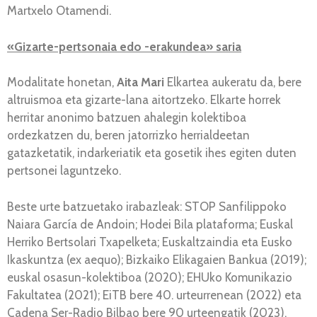
Martxelo Otamendi.
«Gizarte-pertsonaia edo -erakundea» saria
Modalitate honetan,
Aita Mari
Elkartea aukeratu da, bere
altruismoa eta gizarte-lana aitortzeko. Elkarte horrek
herritar anonimo batzuen ahalegin kolektiboa
ordezkatzen du, beren jatorrizko herrialdeetan
gatazketatik, indarkeriatik eta gosetik ihes egiten duten
pertsonei laguntzeko.
Beste urte batzuetako irabazleak: STOP Sanfilippoko
Naiara García de Andoin; Hodei Bila plataforma; Euskal
Herriko Bertsolari Txapelketa; Euskaltzaindia eta Eusko
Ikaskuntza (ex aequo); Bizkaiko Elikagaien Bankua (2019);
euskal osasun-kolektiboa (2020); EHUko Komunikazio
Fakultatea (2021); EiTB bere 40. urteurrenean (2022) eta
Cadena Ser-Radio Bilbao bere 90 urteengatik (2023).