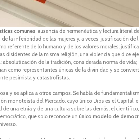
ísticas comunes
: ausencia de hermenéutica y lectura literal 
de la inferioridad de las mujeres y, a veces, justificación de 
o referente de lo humano y de los valores morales; justificac
las disidentes de la misma religión, una violencia que dice e
a; absolutización de la tradición, considerada norma de vid
túan como representantes únicas de la divinidad y se convie
ente pesimista y catastrofistas.
osa y se aplica a otros campos. Se habla de fundamentalismo
gión monoteísta del Mercado, cuyo único Dios es el Capital; e
dad de una etnia y de una cultura sobre las demás; el científic
l democrático, que solo reconoce un
único modelo de democrac
niverso.