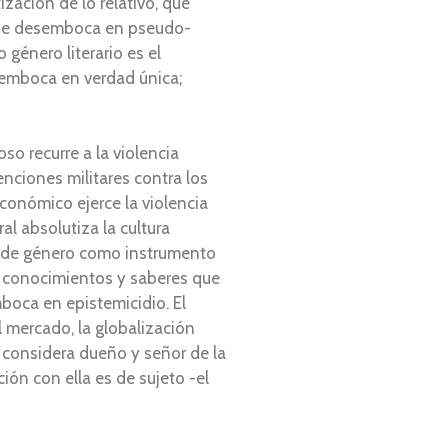
ización de lo relativo, que
, que desemboca en pseudo-
género literario es el
semboca en verdad única;
oso recurre a la violencia
enciones militares contra los
conómico ejerce la violencia
l absolutiza la cultura
cia de género como instrumento
os conocimientos y saberes que
mboca en epistemicidio. El
 mercado, la globalización
 considera dueño y señor de la
ión con ella es de sujeto -el