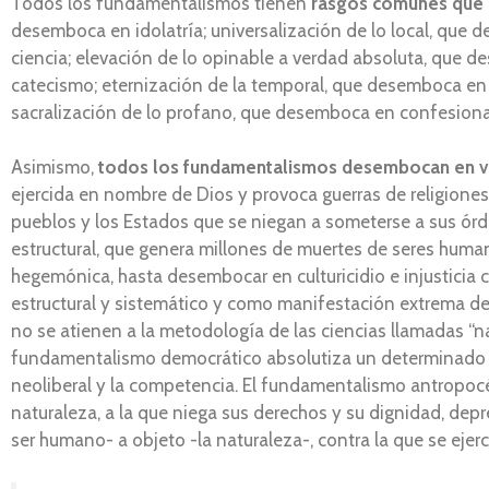
Todos los fundamentalismos tienen
rasgos comunes que 
desemboca en idolatría; universalización de lo local, que
ciencia; elevación de lo opinable a verdad absoluta, que d
catecismo; eternización de la temporal, que desemboca en 
sacralización de lo profano, que desemboca en confesiona
Asimismo,
todos los fundamentalismos desembocan en vio
ejercida en nombre de Dios y provoca guerras de religiones.
pueblos y los Estados que se niegan a someterse a sus órd
estructural, que genera millones de muertes de seres human
hegemónica, hasta desembocar en culturicidio e injusticia 
estructural y sistemático y como manifestación extrema de
no se atienen a la metodología de las ciencias llamadas “na
fundamentalismo democrático absolutiza un determinado mo
neoliberal y la competencia. El fundamentalismo antropocé
naturaleza, a la que niega sus derechos y su dignidad, depre
ser humano- a objeto -la naturaleza-, contra la que se ejer