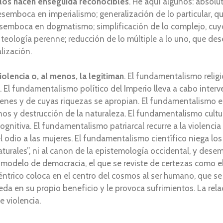
los hacen enseguida reconocibles
. He aquí algunos: absolut
 desemboca en imperialismo; generalización de lo particular
esemboca en dogmatismo; simplificación de lo complejo, cuyo 
teología perenne; reducción de lo múltiple a lo uno, que de
lización.
lencia o, al menos, la legitiman
. El fundamentalismo religi
 El fundamentalismo político del Imperio lleva a cabo interv
enes y de cuyas riquezas se apropian. El fundamentalismo e
os y destrucción de la naturaleza. El fundamentalismo cultura
cognitiva. El fundamentalismo patriarcal recurre a la violen
l odio a las mujeres. El fundamentalismo científico niega l
turales”, ni al canon de la epistemología occidental, y dese
delo de democracia, el que se reviste de certezas como el
ntrico coloca en el centro del cosmos al ser humano, que se
da en su propio beneficio y le provoca sufrimientos. La relac
ce violencia.