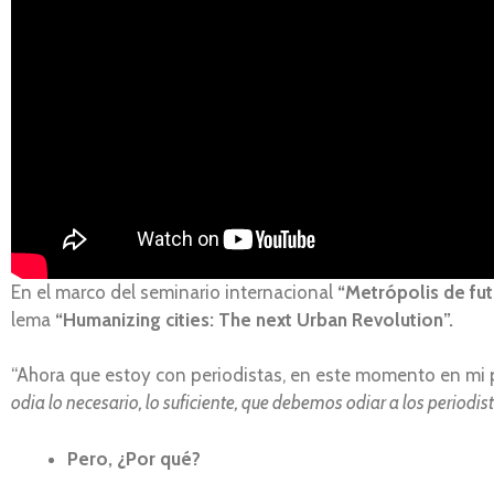
En el marco del seminario internacional
“Metrópolis de fut
lema
“Humanizing cities: The next Urban Revolution”.
“Ahora que estoy con periodistas, en este momento en mi p
odia lo necesario, lo suficiente, que debemos odiar a los periodis
Pero, ¿Por qué?