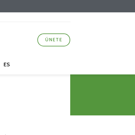
ÚNETE
ES