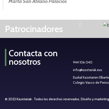
Marta San Atilano Palacios
Patrocinadores
Contacta con
nosotros
944 106 040
info@kazetariak.eus
Euskal Kazetarien Elkart
Colegio Vasco de Periodi
© 2022 Kazetariak . Todos los derechos reservados.
Diseño y marketin