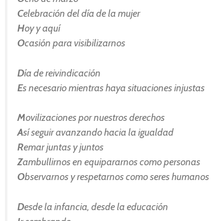
C
elebración del día de la mujer
H
oy y aquí
O
casión para visibilizarnos
D
ía de reivindicación
E
s necesario mientras haya situaciones injustas
M
ovilizaciones por nuestros derechos
A
sí seguir avanzando hacia la igualdad
R
emar juntas y juntos
Z
ambullirnos en equipararnos como personas
O
bservarnos y respetarnos como seres humanos
D
esde la infancia, desde la educación