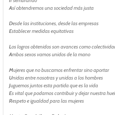
I
r sembrando
A
sí obtendremos una sociedad más justa
D
esde las instituciones, desde las empresas
E
stablecer medidas equitativas
L
os logros obtenidos son avances como colectivida
A
mbos sexos vamos unidos de la mano
M
ujeres que no buscamos enfrentar sino aportar
U
nidas entre nosotras y unidas a los hombres
J
uguemos juntos esta partida que es la vida
E
s vital que podamos contribuir y dejar nuestra hue
R
espeto e igualdad para las mujeres