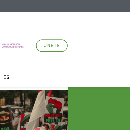
ÚNETE
ES