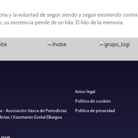
a y la voluntad de seguir siendo y seguir existiendo contra
, su existencia pende de un hilo. El hilo de la memoria.
Aviso legal
Política de cookies
ea - Asociación Vasca de Periodistas
Política de privacidad
stas / Kazetarien Euskal Elkargoa
g PWB