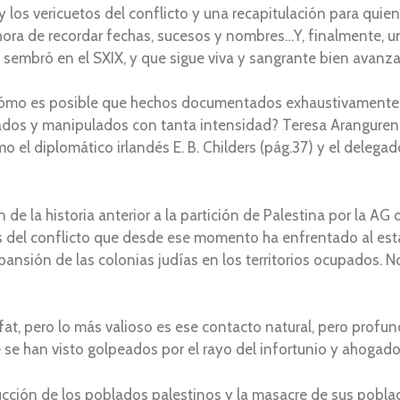
 los vericuetos del conflicto y una recapitulación para quie
hora de recordar fechas, sucesos y nombres…Y, finalmente, un
e sembró en el SXIX, y que sigue viva y sangrante bien avanzad
: ¿cómo es posible que hechos documentados exhaustivamente
sados y manipulados con tanta intensidad? Teresa Aranguren 
 el diplomático irlandés E. B. Childers (pág.37) y el delegado
e la historia anterior a la partición de Palestina por la AG d
del conflicto que desde ese momento ha enfrentado al esta
nsión de las colonias judías en los territorios ocupados. No 
t, pero lo más valioso es ese contacto natural, pero profun
e han visto golpeados por el rayo del infortunio y ahogados 
ción de los poblados palestinos y la masacre de sus poblado