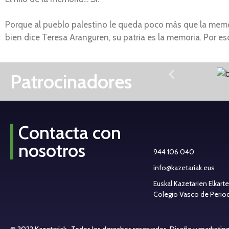
Porque al pueblo palestino le queda poco más que la memori
bien dice Teresa Aranguren, su patria es la memoria. Por eso
Patrocinadores
Contacta con
nosotros
944 106 040
info@kazetariak.eus
Euskal Kazetarien Elkart
Colegio Vasco de Periodi
© 2022 Kazetariak . Todos los derechos reservados.
Diseño y marketin