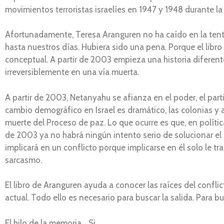
movimientos terroristas israelíes en 1947 y 1948 durante l
Afortunadamente, Teresa Aranguren no ha caído en la tentac
hasta nuestros días. Hubiera sido una pena. Porque el libro
conceptual. A partir de 2003 empieza una historia diferen
irreversiblemente en una vía muerta.
A partir de 2003, Netanyahu se afianza en el poder, el partid
cambio demográfico en Israel es dramático, las colonias 
muerte del Proceso de paz. Lo que ocurre es que, en políti
de 2003 ya no habrá ningún intento serio de solucionar el 
implicará en un conflicto porque implicarse en él solo le t
sarcasmo.
El libro de Aranguren ayuda a conocer las raíces del confli
actual. Todo ello es necesario para buscar la salida. Para bus
El hilo de la memoria… Si.