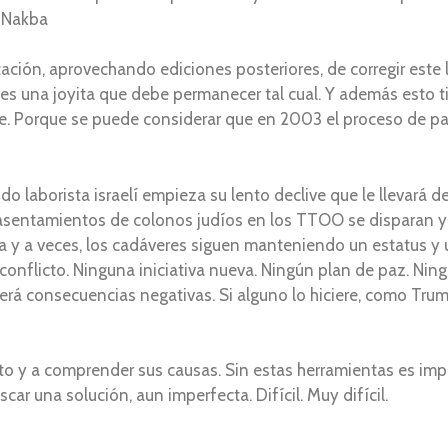
a Nakba
ión, aprovechando ediciones posteriores, de corregir este li
 es una joyita que debe permanecer tal cual. Y además esto ti
te. Porque se puede considerar que en 2003 el proceso de paz
o laborista israelí empieza su lento declive que le llevará des
y asentamientos de colonos judíos en los TTOO se disparan 
ca y a veces, los cadáveres siguen manteniendo un estatus y
conflicto. Ninguna iniciativa nueva. Ningún plan de paz. Nin
raerá consecuencias negativas. Si alguno lo hiciere, como Tru
cto y a comprender sus causas. Sin estas herramientas es imp
car una solución, aun imperfecta. Difícil. Muy difícil.