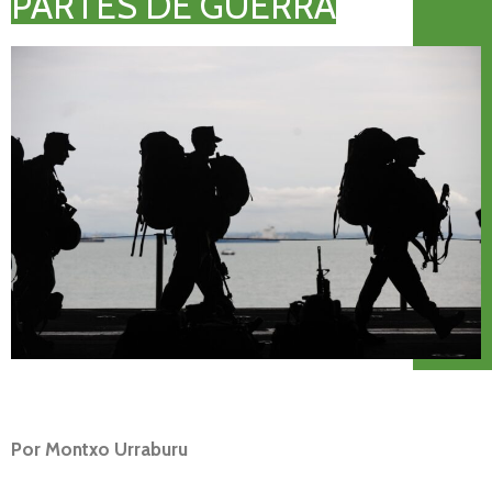
PARTES DE GUERRA
Por Montxo Urraburu