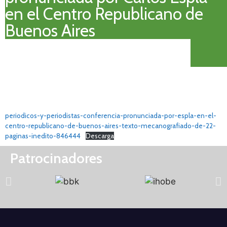
en el Centro Republicano de
Buenos Aires
periodicos-y-periodistas-conferencia-pronunciada-por-espla-en-el-
centro-republicano-de-buenos-aires-texto-mecanografiado-de-22-
paginas-inedito-846444
Descarga
Patrocinadores