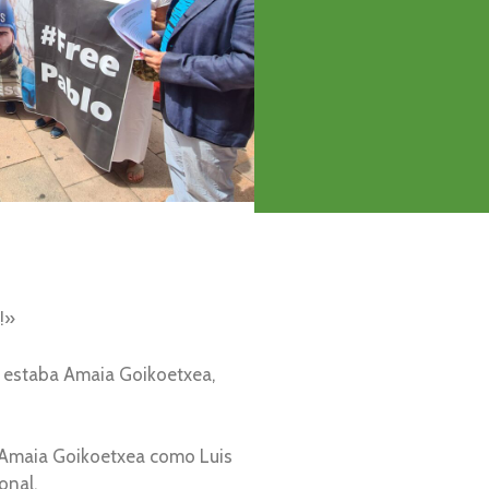
!»
ue estaba Amaia Goikoetxea,
o Amaia Goikoetxea como Luis
onal.