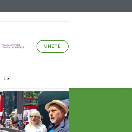
ÚNETE
ES