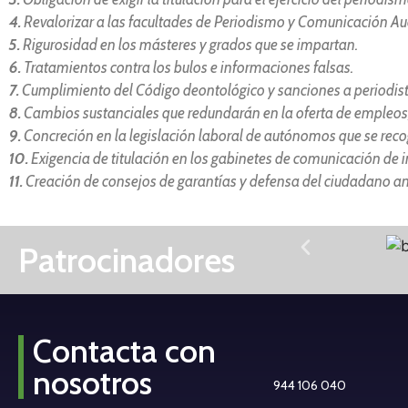
4.
Revalorizar a las facultades de Periodismo y Comunicación Aud
5.
Rigurosidad en los másteres y grados que se impartan.
6.
Tratamientos contra los bulos e informaciones falsas.
7.
Cumplimiento del Código deontológico y sanciones a periodist
8.
Cambios sustanciales que redundarán en la oferta de empleos,
9.
Concreción en la legislación laboral de autónomos que se recog
10.
Exigencia de titulación en los gabinetes de comunicación de i
11.
Creación de consejos de garantías y defensa del ciudadano a
Patrocinadores
Contacta con
nosotros
944 106 040