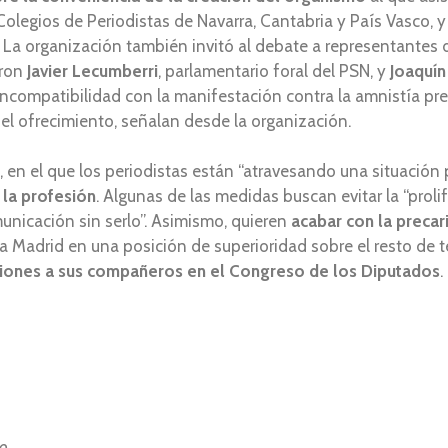
Colegios de Periodistas de Navarra, Cantabria y País Vasco, 
La organización también invitó al debate a representantes d
eron
Javier Lecumberri
, parlamentario foral del PSN, y
Joaquín
 incompatibilidad con la manifestación contra la amnistía pr
el ofrecimiento, señalan desde la organización.
, en el que los periodistas están “atravesando una situación p
 la profesión
. Algunas de las medidas buscan evitar la “proli
municación sin serlo”. Asimismo, quieren
acabar con la precar
a Madrid en una posición de superioridad sobre el resto de ter
aciones a sus compañeros en el Congreso de los Diputados
.
o.