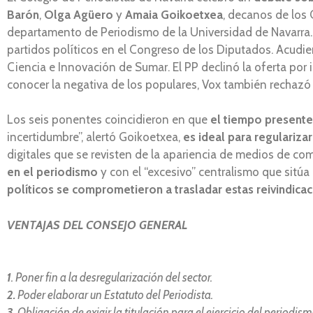
Barón
,
Olga Agüero
y
Amaia Goikoetxea
, decanos de los 
departamento de Periodismo de la Universidad de Navarra. 
partidos políticos en el Congreso de los Diputados. Acudi
Ciencia e Innovación de Sumar. El PP declinó la oferta por
conocer la negativa de los populares, Vox también rechazó 
Los seis ponentes coincidieron en que
el tiempo presente
incertidumbre”, alertó Goikoetxea,
es ideal para regularizar
digitales que se revisten de la apariencia de medios de co
en el periodismo
y con el “excesivo” centralismo que sitúa 
políticos se comprometieron a trasladar estas reivindic
VENTAJAS DEL CONSEJO GENERAL
1
. Poner fin a la desregularización del sector.
2.
Poder elaborar un Estatuto del Periodista.
3.
Obligación de exigir la titulación para el ejercicio del periodism