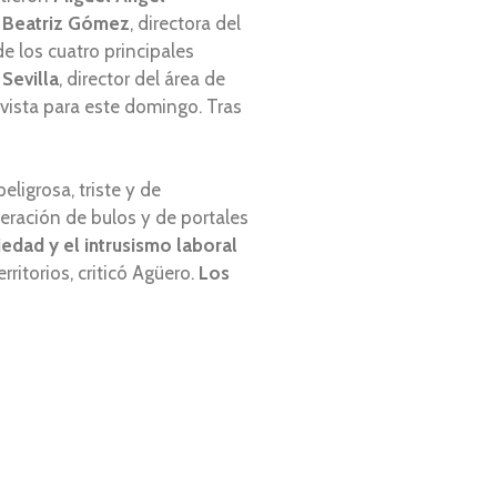
y
Beatriz Gómez
, directora del
e los cuatro principales
 Sevilla
, director del área de
evista para este domingo. Tras
eligrosa, triste y de
feración de bulos y de portales
iedad y el intrusismo laboral
ritorios, criticó Agüero.
Los