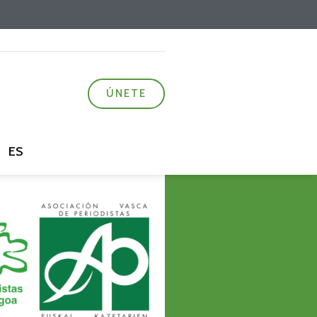
ÚNETE
ES