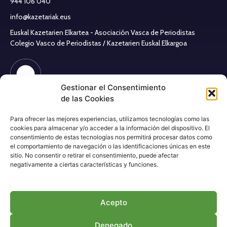
944 106 040
info@kazetariak.eus
Euskal Kazetarien Elkartea - Asociación Vasca de Periodistas
Colegio Vasco de Periodistas / Kazetarien Euskal Elkargoa
Gestionar el Consentimiento
de las Cookies
Aviso legal
Para ofrecer las mejores experiencias, utilizamos tecnologías como las
Política de cookies
cookies para almacenar y/o acceder a la información del dispositivo. El
Política de privacidad
consentimiento de estas tecnologías nos permitirá procesar datos como
el comportamiento de navegación o las identificaciones únicas en este
sitio. No consentir o retirar el consentimiento, puede afectar
RRSS Asociación
negativamente a ciertas características y funciones.
Acepto
RRSS Colegio
Denegado