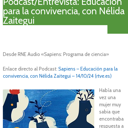
Podcast/Entrevista: Educación
para la convivencia, con Nélida
Zaitegui
Desde RNE Audio «Sapiens: Programa de ciencia»
Enlace directo al Podcast:
Sapiens – Educación para la
convivencia, con Nélida Zaitegui – 14/10/24 (rtve.es)
Había una
vez una
mujer muy
sabia que
encontraba
respuesta a