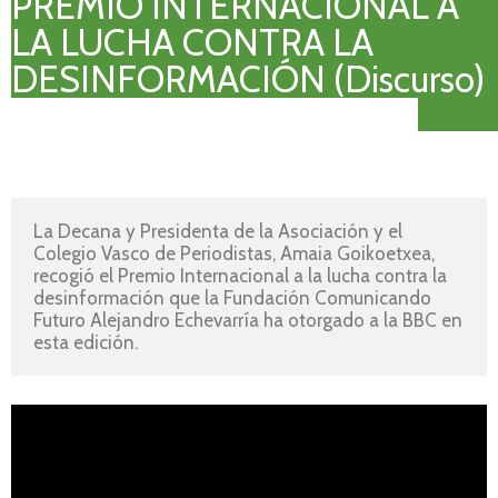
PREMIO INTERNACIONAL A
LA LUCHA CONTRA LA
DESINFORMACIÓN (Discurso)
La Decana y Presidenta de la Asociación y el 
Colegio Vasco de Periodistas, Amaia Goikoetxea, 
recogió el Premio Internacional a la lucha contra la 
desinformación que la Fundación Comunicando 
Futuro Alejandro Echevarría ha otorgado a la BBC en 
esta edición.