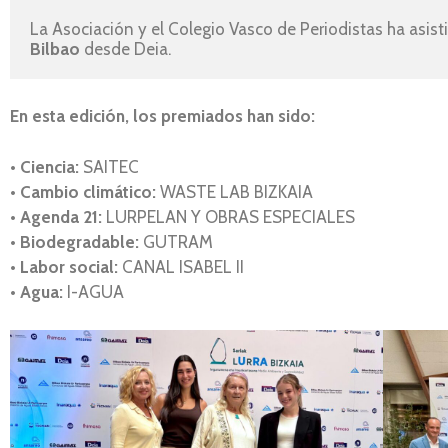
La Asociación y el Colegio Vasco de Periodistas ha asist
Bilbao
 desde Deia.
En esta edición, los premiados han sido:
•
Ciencia:
SAITEC
•
Cambio climático:
WASTE LAB BIZKAIA
•
Agenda 21:
LURPELAN Y OBRAS ESPECIALES
•
Biodegradable:
GUTRAM
•
Labor social:
CANAL ISABEL II
•
Agua:
I-AGUA