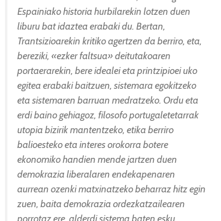
Espainiako historia hurbilarekin lotzen duen
liburu bat idaztea erabaki du. Bertan,
Trantsizioarekin kritiko agertzen da berriro, eta,
bereziki, «ezker faltsua» deitutakoaren
portaerarekin, bere idealei eta printzipioei uko
egitea erabaki baitzuen, sistemara egokitzeko
eta sistemaren barruan medratzeko. Ordu eta
erdi baino gehiagoz, filosofo portugaletetarrak
utopia bizirik mantentzeko, etika berriro
balioesteko eta interes orokorra botere
ekonomiko handien mende jartzen duen
demokrazia liberalaren endekapenaren
aurrean ozenki matxinatzeko beharraz hitz egin
zuen, baita demokrazia ordezkatzailearen
porrotaz ere, alderdi sistema baten esku,