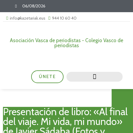
06/08/2026
info@kazetariak.eus
944 10 60 40
Asociación Vasca de periodistas - Colegio Vasco de
periodistas
ÚNETE
Presentación de libro: «Al final
del viaje. Mi vida, mi mundo»
de Javier Sádaba (Fotos y