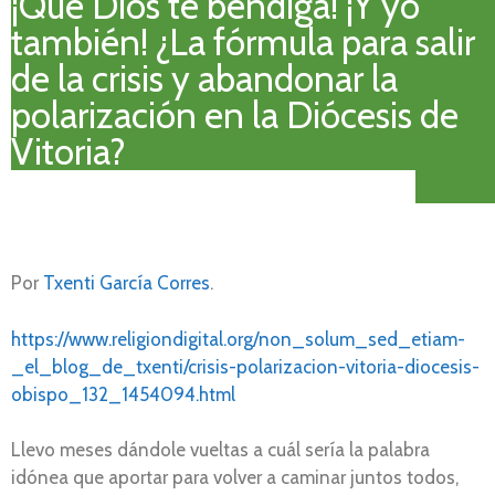
¡Que Dios te bendiga! ¡Y yo
también! ¿La fórmula para salir
de la crisis y abandonar la
polarización en la Diócesis de
Vitoria?
Por
Txenti García Corres
.
https://www.religiondigital.org/non_solum_sed_etiam-
_el_blog_de_txenti/crisis-polarizacion-vitoria-diocesis-
obispo_132_1454094.html
Llevo meses dándole vueltas a cuál sería la palabra
idónea que aportar para volver a caminar juntos todos,