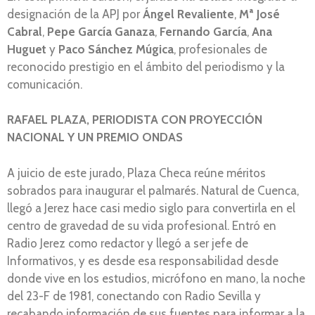
designación de la APJ por
Ángel Revaliente
,
Mª José
Cabral
,
Pepe García Ganaza
,
Fernando García
,
Ana
Huguet
y
Paco Sánchez Múgica
, profesionales de
reconocido prestigio en el ámbito del periodismo y la
comunicación.
RAFAEL PLAZA, PERIODISTA CON PROYECCIÓN
NACIONAL Y UN PREMIO ONDAS
A juicio de este jurado, Plaza Checa reúne méritos
sobrados para inaugurar el palmarés. Natural de Cuenca,
llegó a Jerez hace casi medio siglo para convertirla en el
centro de gravedad de su vida profesional. Entró en
Radio Jerez como redactor y llegó a ser jefe de
Informativos, y es desde esa responsabilidad desde
donde vive en los estudios, micrófono en mano, la noche
del 23-F de 1981, conectando con Radio Sevilla y
recabando información de sus fuentes para informar a la