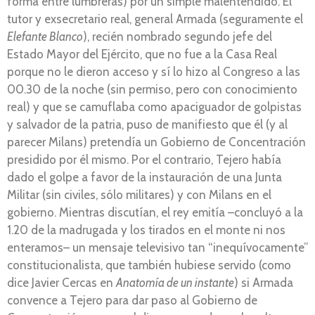
forma entre lumbreras) por un simple malentendido. El
tutor y exsecretario real, general Armada (seguramente el
Elefante Blanco
), recién nombrado segundo jefe del
Estado Mayor del Ejército, que no fue a la Casa Real
porque no le dieron acceso y sí lo hizo al Congreso a las
00.30 de la noche (sin permiso, pero con conocimiento
real) y que se camuflaba como apaciguador de golpistas
y salvador de la patria, puso de manifiesto que él (y al
parecer Milans) pretendía un Gobierno de Concentración
presidido por él mismo. Por el contrario, Tejero había
dado el golpe a favor de la instauración de una Junta
Militar (sin civiles, sólo militares) y con Milans en el
gobierno. Mientras discutían, el rey emitía –concluyó a la
1.20 de la madrugada y los tirados en el monte ni nos
enteramos– un mensaje televisivo tan “inequívocamente”
constitucionalista, que también hubiese servido (como
dice Javier Cercas en
Anatomía de un instante
) si Armada
convence a Tejero para dar paso al Gobierno de