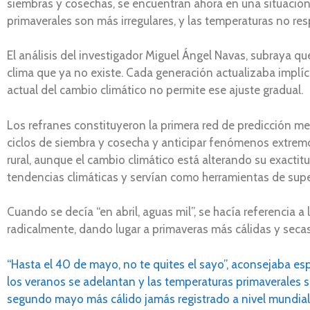
siembras y cosechas, se encuentran ahora en una situación
primaverales son más irregulares, y las temperaturas no re
El análisis del investigador Miguel Ángel Navas, subraya q
clima que ya no existe. Cada generación actualizaba implí
actual del cambio climático no permite ese ajuste gradual.
Los refranes constituyeron la primera red de predicción mete
ciclos de siembra y cosecha y anticipar fenómenos extremo
rural, aunque el cambio climático está alterando su exacti
tendencias climáticas y servían como herramientas de super
Cuando se decía “en abril, aguas mil”, se hacía referencia 
radicalmente, dando lugar a primaveras más cálidas y secas,
“Hasta el 40 de mayo, no te quites el sayo”, aconsejaba espe
los veranos se adelantan y las temperaturas primaverales s
segundo mayo más cálido jamás registrado a nivel mundial, 