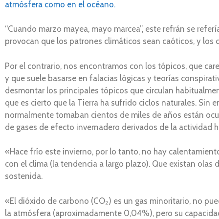
atmósfera como en el océano.
“Cuando marzo mayea, mayo marcea”, este refrán se refería 
provocan que los patrones climáticos sean caóticos, y los 
Por el contrario, nos encontramos con los tópicos, que ca
y que suele basarse en falacias lógicas y teorías conspirati
desmontar los principales tópicos que circulan habitualmen
que es cierto que la Tierra ha sufrido ciclos naturales. Sin
normalmente tomaban cientos de miles de años están ocurr
de gases de efecto invernadero derivados de la actividad 
«Hace frío este invierno, por lo tanto, no hay calentamien
con el clima (la tendencia a largo plazo). Que existan ola
sostenida.
«El dióxido de carbono (CO₂) es un gas minoritario, no pu
la atmósfera (aproximadamente 0,04%), pero su capacidad 