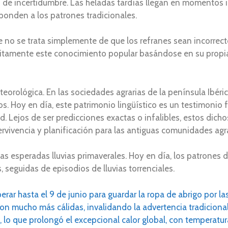
 de incertidumbre. Las heladas tardías llegan en momentos in
sponden a los patrones tradicionales.
ue no se trata simplemente de que los refranes sean incorrec
citamente este conocimiento popular basándose en su propia 
orológica. En las sociedades agrarias de la península Ibérica, 
s. Hoy en día, este patrimonio lingüístico es un testimoni
tud. Lejos de ser predicciones exactas o infalibles, estos di
vivencia y planificación para las antiguas comunidades agra
a las esperadas lluvias primaverales. Hoy en día, los patrone
 seguidas de episodios de lluvias torrenciales.
rar hasta el 9 de junio para guardar la ropa de abrigo por la
on mucho más cálidas, invalidando la advertencia tradiciona
lo que prolongó el excepcional calor global, con temperatura