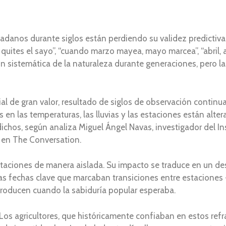
dadanos durante siglos están perdiendo su validez predictiv
quites el sayo”, “cuando marzo mayea, mayo marcea”, “abril, 
ón sistemática de la naturaleza durante generaciones, pero l
al de gran valor, resultado de siglos de observación contin
 en las temperaturas, las lluvias y las estaciones están alt
chos, según analiza Miguel Ángel Navas, investigador del Inst
 en The Conversation.
pitaciones de manera aislada. Su impacto se traduce en un de
as fechas clave que marcaban transiciones entre estaciones -
 producen cuando la sabiduría popular esperaba.
. Los agricultores, que históricamente confiaban en estos ref