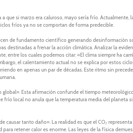
a que si marzo era caluroso, mayo sería frío. Actualmente, l
ciclos fríos ya no se comportan de forma predecible.
recen de fundamento científico generando desinformación so
vas destinadas a frenar la acción climática. Analizar la eviden
te, entre los cuales podemos citar: «El clima siempre ha cam
 embargo, el calentamiento actual no se explica por estos cic
iendo en apenas un par de décadas. Este ritmo sin precede
humana.
to global». Esta afirmación confunde el tiempo meteorológico 
s de frío local no anula que la temperatura media del planet
ede causar tanto daño». La realidad es que el CO₂ represen
para retener calor es enorme. Las leyes de la física demue