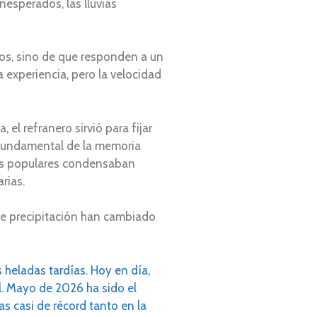
esperados, las lluvias
tos, sino de que responden a un
experiencia, pero la velocidad
el refranero sirvió para fijar
o fundamental de la memoria
chos populares condensaban
rias.
s de precipitación han cambiado
s heladas tardías. Hoy en día,
l. Mayo de 2026 ha sido el
s casi de récord tanto en la